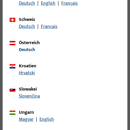
Oberflächenbeschreibung
Edelstahl poliert
Deutsch
|
English
|
Français
Bruttogewicht
40 G
Schweiz
Verpackungseinheit
2 ST
Deutsch
|
Français
Mindestbestelleinheit
1 ST
Österreich
Deutsch
Anmeldung
Kroatien
Bitte melden Sie sich mit Ihren Kundendaten an um eine
Hrvatski
Preisinformation zu erhalten oder Artikel zu bestellen
Slowakei
Login
Slovenčina
Ungarn
Account erstellen
Magyar
|
English
Produktbeschreibung