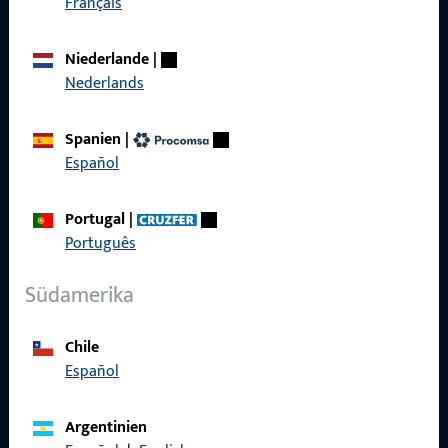
Français
Produkte
Niederlande
|
Über Uns
Nederlands
Karriere
Spanien
|
Referenzen
Español
Produktkatalog
Portugal
|
Português
Südamerika
Kontakt
Chile
Kontakt aufnehmen
Español
ProPoint-Serviceportal
Argentinien
Service