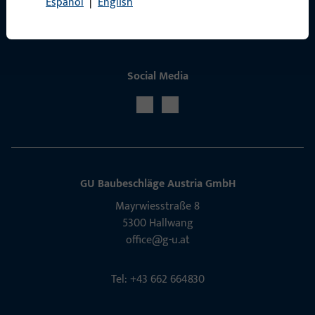
Español
|
English
Social Media
GU Baubeschläge Aus­tria GmbH
Mayrwies­straße 8
5300 Hall­wang
office@g-u.at
Tel: +43 662 664830