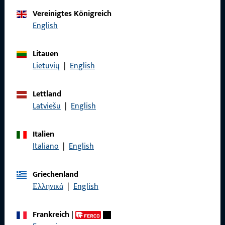
Kontaktieren Sie uns
Vereinigtes Königreich
English
Rufen Sie uns an
Litauen
Lietuvių
|
English
Lettland
Allgemeines
Latviešu
|
English
Impressum
Italien
Datenschutz
Italiano
|
English
AGB
Griechenland
Ελληνικά
|
English
Frankreich
|
Schnelleinstieg