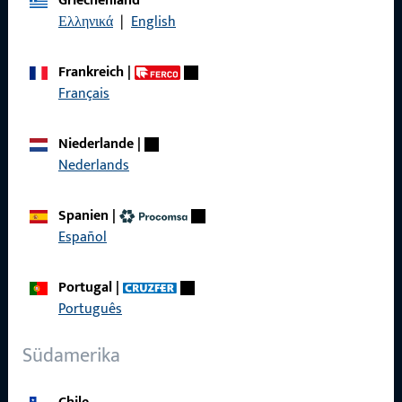
Griechenland
Impressum
Ελληνικά
|
English
Datenschutz
Frankreich
|
AGB
Français
Niederlande
|
Nederlands
Schnelleinstieg
Spanien
|
Produkte
Español
Über Uns
Portugal
|
Karriere
Português
Referenzen
Südamerika
Produktkatalog