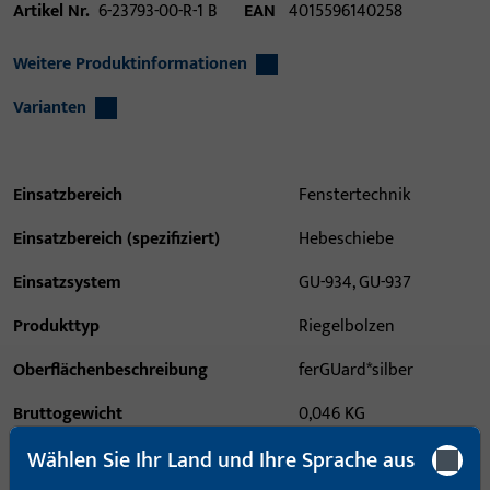
Artikel Nr.
6-23793-00-R-1 B
EAN
4015596140258
Weitere Produktinformationen
Varianten
Einsatzbereich
Fenstertechnik
Einsatzbereich (spezifiziert)
Hebeschiebe
Einsatzsystem
GU-934, GU-937
Produkttyp
Riegelbolzen
Oberflächenbeschreibung
ferGUard*silber
Bruttogewicht
0,046 KG
Wählen Sie Ihr Land und Ihre Sprache aus
Verpackungseinheit
1 ST