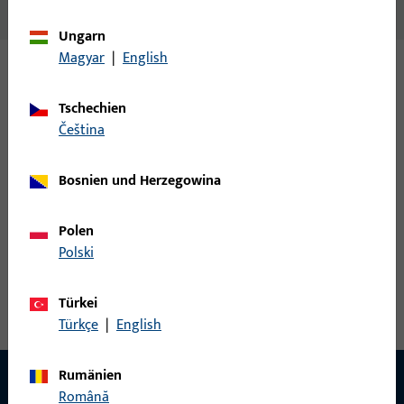
Keine Inhalte vorhanden
Ungarn
Magyar
|
English
Varianten
Tschechien
čeština
Zu diesem Produkt gibt es folgende Varianten:
Bosnien und Herzegowina
6-23793-00-L-1 B | Riegelbolzen | Riegelbolzen
Polen
Polski
Riegelbolzen, Gesamtbreite 37,5 mm, Gesamthöhe / -tiefe 38,1
mm, Gesamtlänge 46 mm, Öffnungsrichtung Anschlag Links
Türkei
Türkçe
|
English
Rumänien
Română