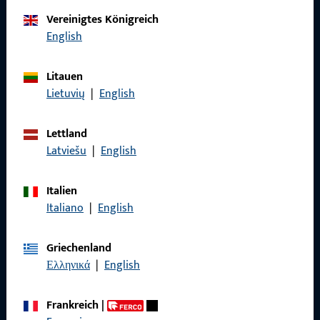
Kontaktieren Sie uns
Vereinigtes Königreich
English
Rufen Sie uns an
Litauen
Lietuvių
|
English
Lettland
Allgemeines
Latviešu
|
English
Impressum
Italien
Datenschutz
Italiano
|
English
AGB
Griechenland
Ελληνικά
|
English
Frankreich
|
Schnelleinstieg