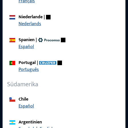
Français
Produkte
Niederlande
|
Über Uns
Nederlands
Karriere
Spanien
|
Referenzen
Español
Produktkatalog
Portugal
|
Português
Südamerika
Kontakt
Chile
Kontakt aufnehmen
Español
ProPoint-Serviceportal
Argentinien
Service