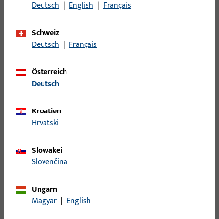
Oberflächenbeschreibung
ferGUard*silber
Deutsch
|
English
|
Français
Bruttogewicht
3 G
Schweiz
Verpackungseinheit
2 ST
Deutsch
|
Français
Mindestbestelleinheit
1 ST
Österreich
Deutsch
Anmeldung
Kroatien
Bitte melden Sie sich mit Ihren Kundendaten an um eine
Hrvatski
Preisinformation zu erhalten oder Artikel zu bestellen
Slowakei
Login
Slovenčina
Ungarn
Account erstellen
Magyar
|
English
Produktbeschreibung