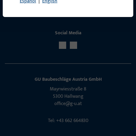
Español
|
English
Social Media
GU Baubeschläge Aus­tria GmbH
Mayrwies­straße 8
5300 Hall­wang
office@g-u.at
Tel: +43 662 664830