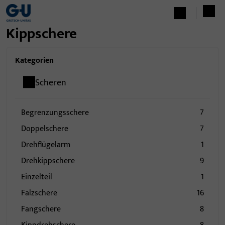
Kippschere
Kategorien
Scheren
Begrenzungsschere
7
Doppelschere
7
Drehflügelarm
1
Drehkippschere
9
Einzelteil
1
Falzschere
16
Fangschere
8