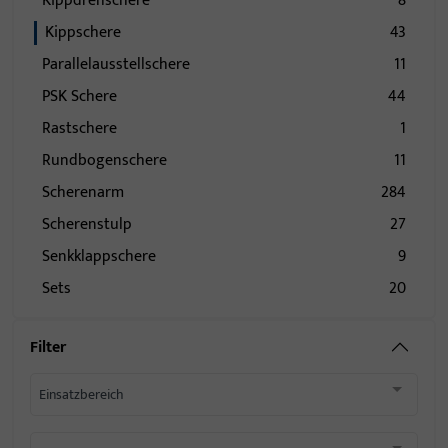
Kippdrehschere
8
Kippschere
43
Parallelausstellschere
11
PSK Schere
44
Rastschere
1
Rundbogenschere
11
Scherenarm
284
Scherenstulp
27
Senkklappschere
9
Sets
20
Filter
Einsatzbereich