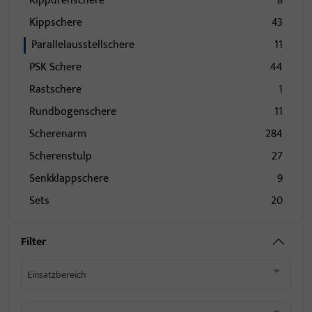
Kippdrehschere
8
Kippschere
43
Parallelausstellschere
11
PSK Schere
44
Rastschere
1
Rundbogenschere
11
Scherenarm
284
Scherenstulp
27
Senkklappschere
9
Sets
20
Filter
Einsatzbereich