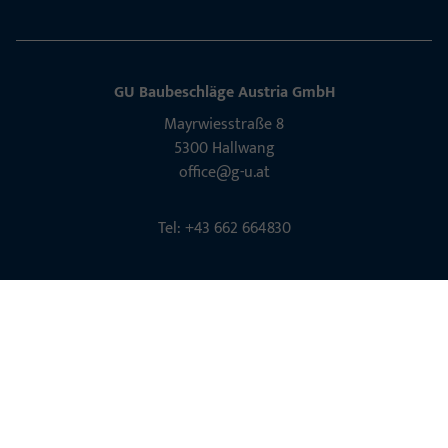
GU Baubeschläge Aus­tria GmbH
Mayrwies­straße 8
5300 Hall­wang
office@g-u.at
Tel: +43 662 664830
Kontakt aufnehmen