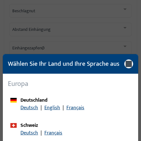
Beschlagnut
Abstand Einhängung
EinhängezapfenØ
Wählen Sie Ihr Land und Ihre Sprache aus
Schema
Europa
Deutschland
44
Artikel gefunden
Deutsch
|
English
|
Français
Artikel
Artikelbeschreibung
Schweiz
6-29349-02-L-8 |
Deutsch
|
Français
Mittelschere, Gesamtbreite 43 mm,
Mittelschere |