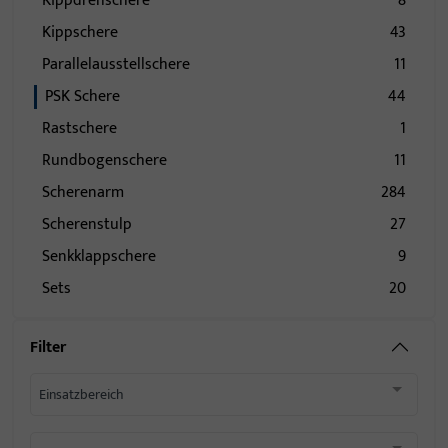
Kippdrehschere
8
Kippschere
43
Parallelausstellschere
11
PSK Schere
44
Rastschere
1
Rundbogenschere
11
Scherenarm
284
Scherenstulp
27
Senkklappschere
9
Sets
20
Filter
Einsatzbereich