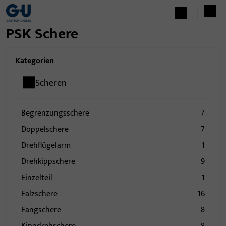
PSK Schere
Kategorien
Scheren
Begrenzungsschere
7
Doppelschere
7
Drehflügelarm
1
Drehkippschere
9
Einzelteil
1
Falzschere
16
Fangschere
8