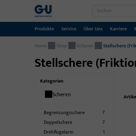
Produkte
Service
Über Uns
Karriere
Home
Produkte
Service
Über Uns
Karriere
Referenzen
Kontakt
Shop
Scheren
Stellschere (Fri
Stellschere (Frikti
Fenstertechnik
Downloadportal
GU-Gruppe weltweit
Jobportal
Türtechnik
Kategorien
Automatische Eingangsysteme
Scheren
Artike
Montagematerial
Begrenzungsschere
7
Doppelschere
7
Drehflügelarm
1