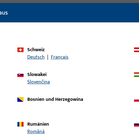
aus
Schweiz
Deutsch
|
Français
Slowakei
Slovenčina
Bosnien und Herzegowina
Rumänien
Română