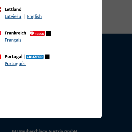
Lettland
Latviešu
|
English
Frankreich
|
Français
Portugal
|
Português
g?
sig.
GU Baubeschläge Aus­tria GmbH