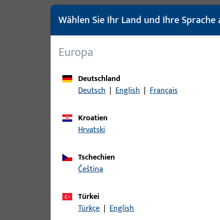
Drehkippschere
9
Wählen Sie Ihr Land und Ihre Sprache 
Einzelteil
1
Falzschere
16
Europa
Fangschere
8
Kippdrehschere
8
Deutschland
Kippschere
43
Deutsch
|
English
|
Français
Parallelausstellschere
11
Kroatien
PSK Schere
44
Hrvatski
Rastschere
1
Rundbogenschere
11
Tschechien
Scherenarm
284
čeština
Scherenstulp
27
Türkei
Senkklappschere
9
Türkçe
|
English
Sets
20