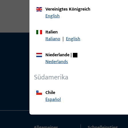
Vereinigtes Königreich
English
Italien
Italiano
|
English
Niederlande
|
Nederlands
Südamerika
Chile
Español
Allgemeines
Schnelleinstieg