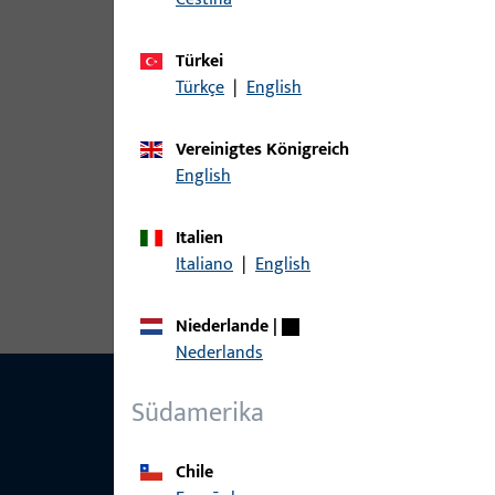
Türkei
Varianten
Türkçe
|
English
Zu diesem Produkt gibt es folgende Varianten:
Vereinigtes Königreich
English
Artikel
6-37558-2R-L-1 | Schließblech | Sb
Italien
Italiano
|
English
Niederlande
|
Nederlands
Südamerika
Chile