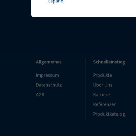
Español
Allgemeines
Schnelleinstieg
Impressum
Produkte
Datenschutz
Über Uns
AGB
Karriere
Referenzen
Produktkatalog