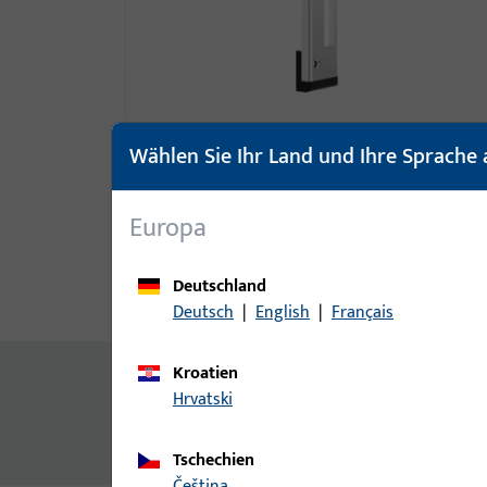
Wählen Sie Ihr Land und Ihre Sprache 
Europa
Deutschland
Produktbeschreibung
Techn
Deutsch
|
English
|
Français
Kroatien
Inhalt
Hrvatski
Schließblech U-Profil 35x8mm, mitte Falle 146mm,
Austauschstück, mit Endstücke, Nutlage 12mm M
Tschechien
čeština