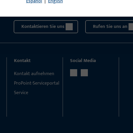
Español
|
English
Haben Sie Fragen oder wünschen Sie persönliche Beratun
Wir sind gerne für Sie da – schnell, kompetent und zuverläs
Kontaktieren Sie uns
Rufen Sie uns an
Kontakt
Social Media
Kontakt aufnehmen
ProPoint-Serviceportal
Service