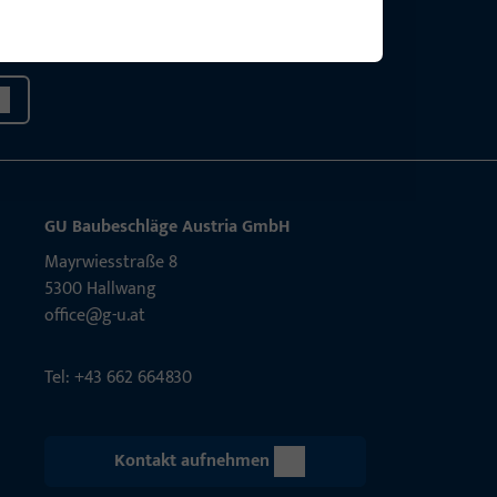
g?
sig.
GU Baubeschläge Aus­tria GmbH
Mayrwies­straße 8
5300 Hall­wang
office@g-u.at
Tel: +43 662 664830
Kontakt aufnehmen