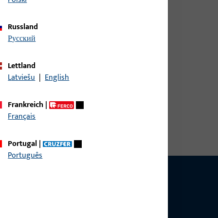
Russland
русский
Lettland
Latviešu
|
English
ite 35 mm, Gesamthöhe / -tiefe 15 mm,
Frankreich
|
Nutlage 12 mm, Austauschstück Ja,
Français
lag Links
Portugal
|
Português