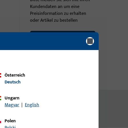
Kundendaten an um eine
Preisinformation zu erhalten
oder Artikel zu bestellen
Login
Account erstellen
Österreich
Deutsch
Ungarn
Magyar
|
English
Polen
Polski