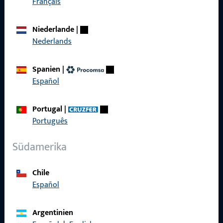
Français
Produkte
Niederlande
|
Über Uns
Nederlands
Karriere
Spanien
|
Referenzen
Español
Produktkatalog
Portugal
|
Português
Südamerika
Kontakt
Chile
Kontakt aufnehmen
Español
ProPoint-Serviceportal
Argentinien
Service