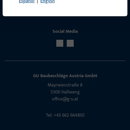
Español
|
English
Social Media
GU Baubeschläge Aus­tria GmbH
Mayrwies­straße 8
5300 Hall­wang
office@g-u.at
Tel: +43 662 664830