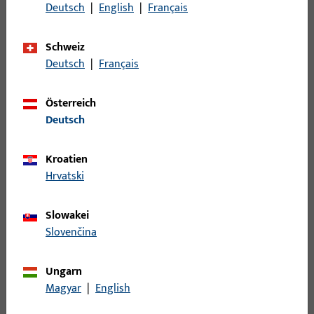
Oberflächenbeschreibung
ferGUard*silber
Deutsch
|
English
|
Français
Bruttogewicht
0,18 KG
Schweiz
Verpackungseinheit
5 ST
Deutsch
|
Français
Mindestbestelleinheit
1 ST
Österreich
Deutsch
Anmeldung
Kroatien
Bitte melden Sie sich mit Ihren Kundendaten an um eine
Hrvatski
Preisinformation zu erhalten oder Artikel zu bestellen
Slowakei
Login
Slovenčina
Ungarn
Account erstellen
Magyar
|
English
Produktbeschreibung