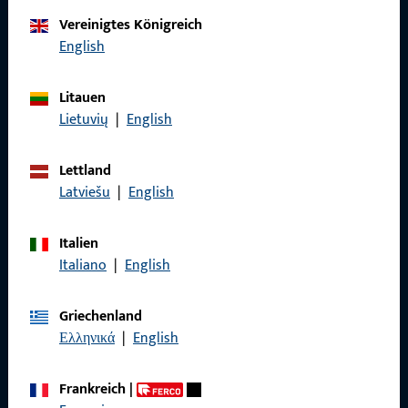
Kontaktieren Sie uns
Vereinigtes Königreich
English
Rufen Sie uns an
Litauen
Lietuvių
|
English
Lettland
Allgemeines
Latviešu
|
English
Impressum
Italien
Datenschutz
Italiano
|
English
AGB
Griechenland
Ελληνικά
|
English
Frankreich
|
Schnelleinstieg