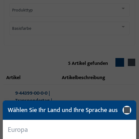
Produkttyp
Basisfarbe
5
Artikel gefunden
Artikel
Artikelbeschreibung
9-44399-00-0-0 |
Transpondertag |
Transpondertag
TRANSPONDERTAG
Wählen Sie Ihr Land und Ihre Sprache aus
C-A P 50
Europa
6-32264-01-0-0 |