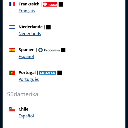
Frankreich
|
Français
Schnelleinstieg
Niederlande
|
Nederlands
Produkte
Über Uns
Spanien
|
Español
Karriere
Referenzen
Portugal
|
Português
Produktkatalog
Südamerika
Chile
Kontakt
Español
Kontakt aufnehmen