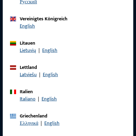
русский
Wir sind gerne für Sie da – schnell, kompetent und
zuverlässig.
Vereinigtes Königreich
English
Kontaktieren Sie uns
Litauen
Lietuvių
|
English
Rufen Sie uns an
Lettland
Latviešu
|
English
Allgemeines
Italien
Italiano
|
English
Impressum
Datenschutz
Griechenland
Ελληνικά
|
English
AGB