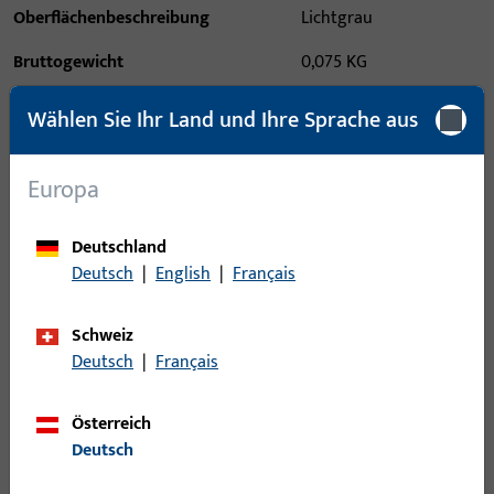
Oberflächenbeschreibung
Lichtgrau
Bruttogewicht
0,075 KG
Verpackungseinheit
500 PAA
Wählen Sie Ihr Land und Ihre Sprache aus
Mindestbestelleinheit
50 PAA
Europa
Anmeldung
Deutschland
Deutsch
|
English
|
Français
Bitte melden Sie sich mit Ihren Kundendaten an um eine
Preisinformation zu erhalten oder Artikel zu bestellen
Schweiz
Deutsch
|
Français
Login
Österreich
Account erstellen
Deutsch