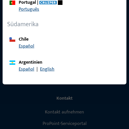
Portugal
|
Schnelleinstieg
Português
Produkte
Südamerika
Über Uns
Chile
Karriere
Español
Referenzen
Argentinien
Produktkatalog
Español
|
English
Kontakt
Kontakt aufnehmen
ProPoint-Serviceportal