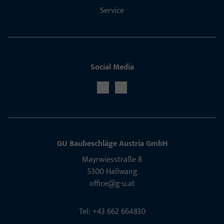
Service
Social Media
GU Baubeschläge Aus­tria GmbH
Mayrwies­straße 8
5300 Hall­wang
office@g-u.at
Tel: +43 662 664830