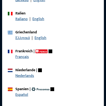
Latviešu
|
English
Kontaktieren Sie uns
Italien
Italiano
|
English
Rufen Sie uns an
Griechenland
Ελληνικά
|
English
Frankreich
|
Allgemeines
Français
Impressum
Niederlande
|
Datenschutz
Nederlands
AGB
Spanien
|
Español