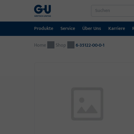
Produkte
Service
Über Uns
Karriere
Home
Produkte
Service
Über Uns
Karriere
Referenzen
Kontakt
Shop
6-35122-00-0-1
Fenstertechnik
Downloadportal
GU-Gruppe weltweit
Jobportal
Türtechnik
Automatische Eingangsysteme
Montagematerial