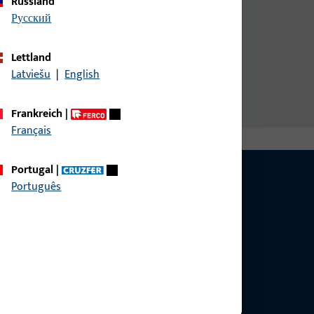
Russland
русский
Lettland
Latviešu
|
English
Frankreich
|
Français
Portugal
|
Português
g?
sig.