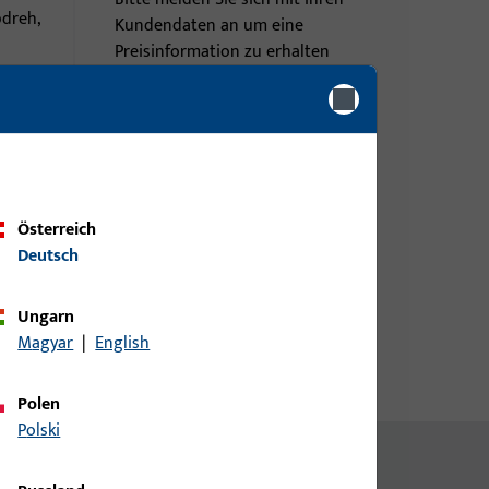
pdreh,
Kundendaten an um eine
Preisinformation zu erhalten
pp
oder Artikel zu bestellen
8 V
Login
Account erstellen
Österreich
Deutsch
Ungarn
Magyar
|
English
Polen
Polski