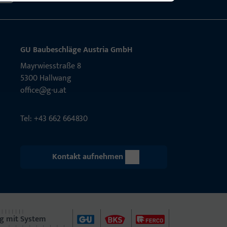
GU Baubeschläge Aus­tria GmbH
Mayrwies­straße 8
5300 Hall­wang
office@g-u.at
Tel: +43 662 664830
Kontakt aufnehmen
g mit System