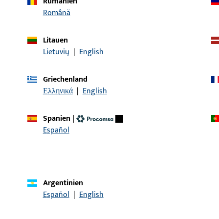
Rumänien
Română
Litauen
Lietuvių
|
English
Griechenland
Ελληνικά
|
English
Spanien
|
KONTAKT
Español
Wir helfen Ihnen gern!
Haben Sie Fragen oder wünschen Sie persönliche Beratun
Wir sind gerne für Sie da – schnell, kompetent und zuverläs
Argentinien
Español
|
English
Kontaktieren Sie uns
Rufen Sie uns an