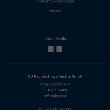
ProPoint-Serviceportal
Service
Social Media
GU Baubeschläge Aus­tria GmbH
Mayrwies­straße 8
5300 Hall­wang
office@g-u.at
Tel: +43 662 664830