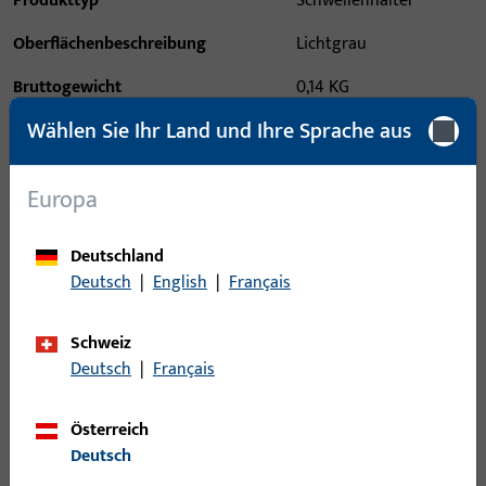
Produkttyp
Schwellenhalter
Oberflächenbeschreibung
Lichtgrau
Bruttogewicht
0,14 KG
Wählen Sie Ihr Land und Ihre Sprache aus
Verpackungseinheit
10 PAA
Mindestbestelleinheit
10 PAA
Europa
Anmeldung
Deutschland
Deutsch
|
English
|
Français
Bitte melden Sie sich mit Ihren Kundendaten an um eine
Preisinformation zu erhalten oder Artikel zu bestellen
Schweiz
Deutsch
|
Français
Login
Österreich
Deutsch
Account erstellen