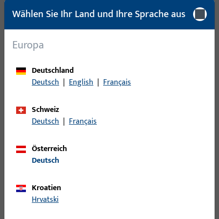
Wählen Sie Ihr Land und Ihre Sprache aus
Bruttogewicht
0,087 KG
Verpackungseinheit
10 PAA
Europa
Mindestbestelleinheit
10 PAA
Deutschland
Deutsch
|
English
|
Français
Anmeldung
Schweiz
Bitte melden Sie sich mit Ihren Kundendaten an um eine
Deutsch
|
Français
Preisinformation zu erhalten oder Artikel zu bestellen
Österreich
Login
Deutsch
Account erstellen
Kroatien
Hrvatski
Produktbeschreibung