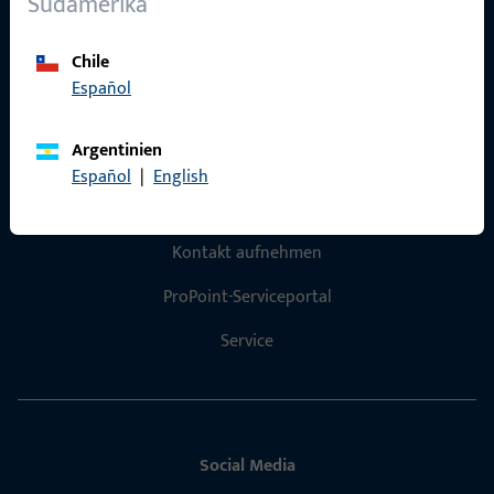
Südamerika
Referenzen
Chile
Produktkatalog
Español
Argentinien
Español
|
English
Kontakt
Kontakt aufnehmen
ProPoint-Serviceportal
Service
Social Media