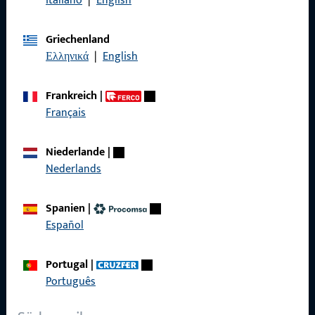
Italiano
|
English
Griechenland
Allgemeines
Ελληνικά
|
English
Impressum
Frankreich
|
Datenschutz
Français
AGB
Niederlande
|
Nederlands
Spanien
|
Schnelleinstieg
Español
Produkte
Portugal
|
Über Uns
Português
Karriere