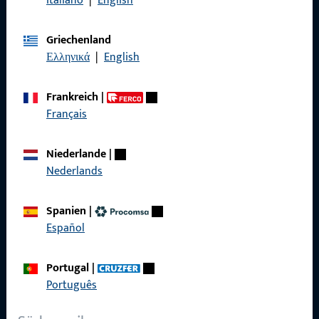
Italiano
|
English
Griechenland
Allgemeines
Ελληνικά
|
English
Impressum
Frankreich
|
Datenschutz
Français
AGB
Niederlande
|
Nederlands
Spanien
|
Schnelleinstieg
Español
Produkte
Portugal
|
Über Uns
Português
Karriere