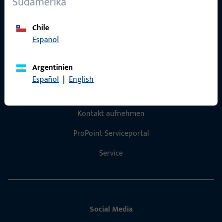
Südamerika
Referenzen
Chile
Produktkatalog
Español
Argentinien
Español
|
English
Kontakt
Kontakt aufnehmen
ProPoint-Serviceportal
Service
Social Media