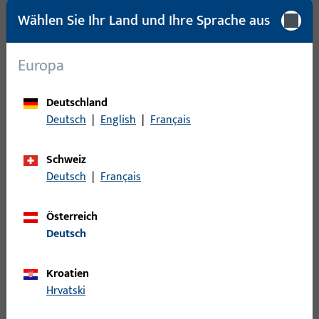
Wählen Sie Ihr Land und Ihre Sprache aus
Bruttogewicht
0,087 KG
Verpackungseinheit
10 PAA
Europa
Mindestbestelleinheit
10 PAA
Deutschland
Deutsch
|
English
|
Français
Anmeldung
Schweiz
Bitte melden Sie sich mit Ihren Kundendaten an um eine
Deutsch
|
Français
Preisinformation zu erhalten oder Artikel zu bestellen
Österreich
Login
Deutsch
Account erstellen
Kroatien
Hrvatski
Produktbeschreibung