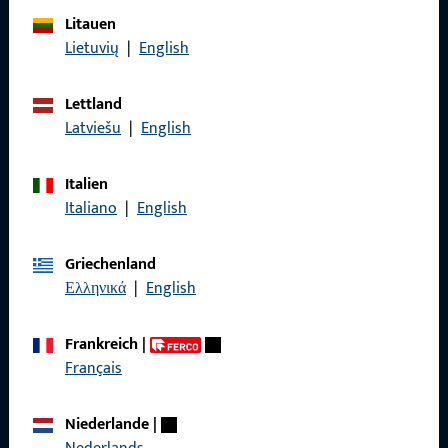
Litauen
Allgemeines
Lietuvių
|
English
Impressum
Lettland
Datenschutz
Latviešu
|
English
AGB
Italien
Italiano
|
English
Griechenland
Schnelleinstieg
Ελληνικά
|
English
Produkte
Frankreich
|
Über Uns
Français
Karriere
Niederlande
|
Referenzen