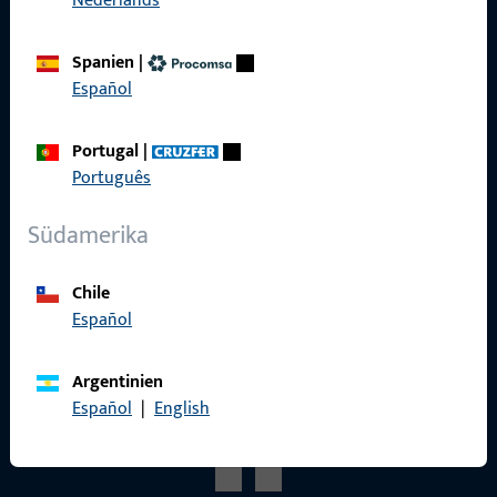
Nederlands
Produktkatalog
Spanien
|
Español
Portugal
|
Kontakt
Português
Kontakt aufnehmen
Südamerika
ProPoint-Serviceportal
Chile
Service
Español
Argentinien
Español
|
English
Social Media