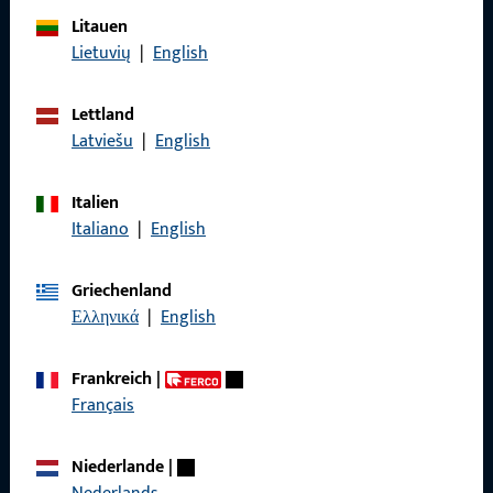
Litauen
Allgemeines
Lietuvių
|
English
Impressum
Lettland
Datenschutz
Latviešu
|
English
AGB
Italien
Italiano
|
English
Griechenland
Schnelleinstieg
Ελληνικά
|
English
Produkte
Frankreich
|
Über Uns
Français
Karriere
Niederlande
|
Referenzen