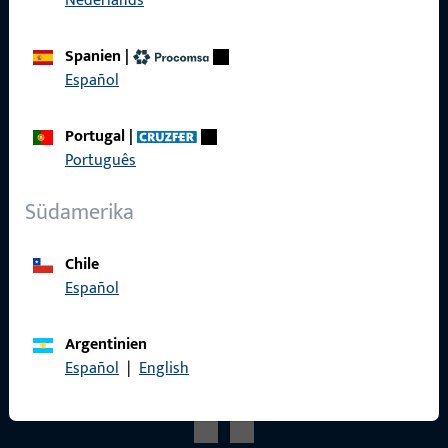
Nederlands
Produktkatalog
Spanien
|
Español
Portugal
|
Kontakt
Português
Kontakt aufnehmen
Südamerika
ProPoint-Serviceportal
Chile
Service
Español
Argentinien
Español
|
English
Social Media