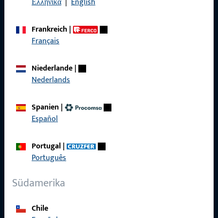
Datenschutz
Ελληνικά
|
English
AGB
Frankreich
|
Français
Niederlande
|
Schnelleinstieg
Nederlands
Produkte
Spanien
|
Español
Über Uns
Karriere
Portugal
|
Português
Referenzen
Produktkatalog
Südamerika
Chile