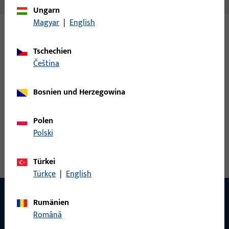
Ungarn
Magyar
|
English
Varianten
Tschechien
čeština
Zu diesem Produkt gibt es folgende Varianten:
Bosnien und Herzegowina
H-00076-89-0-7 | Schwellenhalter |
Schwellenhalter zu Forris BR 002 weiss
Polen
Polski
Schwellenhalter
Türkei
Türkçe
|
English
Rumänien
Română
KONTAKT