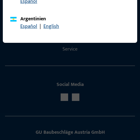
Español
Kontakt
Argentinien
Kontakt aufnehmen
Español
|
English
ProPoint-Serviceportal
Service
Social Media
GU Baubeschläge Aus­tria GmbH