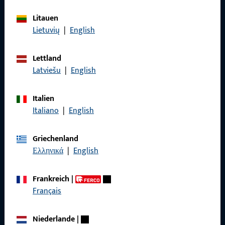
Litauen
Allgemeines
Lietuvių
|
English
Impressum
Lettland
Latviešu
|
English
Datenschutz
AGB
Italien
Italiano
|
English
Griechenland
Ελληνικά
|
English
Schnelleinstieg
Produkte
Frankreich
|
Français
Über Uns
Karriere
Niederlande
|