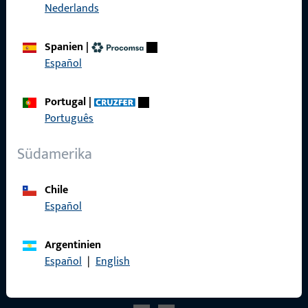
Nederlands
Referenzen
Produktkatalog
Spanien
|
Español
Portugal
|
Português
Kontakt
Südamerika
Kontakt aufnehmen
ProPoint-Serviceportal
Chile
Español
Service
Argentinien
Español
|
English
Social Media