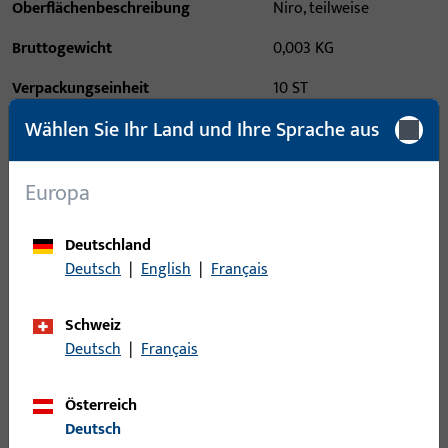
Oberflächenbeschreibung
Niro, teilweise
Bruttogewicht
0,003 KG
Verpackungseinheit
10 ST
Wählen Sie Ihr Land und Ihre Sprache aus
Mindestbestelleinheit
1 ST
Europa
Anmeldung
Deutschland
Bitte melden Sie sich mit Ihren Kundendaten an um eine
Deutsch
|
English
|
Français
Preisinformation zu erhalten oder Artikel zu bestellen
Schweiz
Login
Deutsch
|
Français
Account erstellen
Österreich
Deutsch
Produktbeschreibung