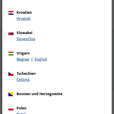
Produktbeschreibung
Kroatien
Hrvatski
Technische Daten
Downloads
Slowakei
Zusatzinformationen
Slovenčina
DIN 7982 = austauschbar mit ISO 7050
Ungarn
Allgemeine Informationen
Magyar
|
English
Senk-Blechschraube DIN7982/21184 4,8 x L
Tschechien
čeština
Bosnien und Herzegowina
Varianten
Polen