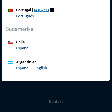
Portugal
|
Português
Schnelleinstieg
Südamerika
Produkte
Chile
Über Uns
Español
Karriere
Argentinien
Referenzen
Español
|
English
Produktkatalog
Kontakt