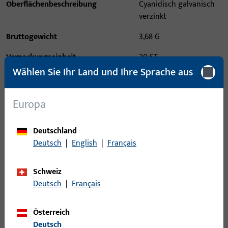
Oberflächenbeschreibung
Cyanidisch galvanisch
verzinkt
Bruttogewicht
3,68 G
Verpackungseinheit
20 ST
Wählen Sie Ihr Land und Ihre Sprache aus
Mindestbestelleinheit
1 ST
Europa
Anmeldung
Deutschland
Bitte melden Sie sich mit Ihren Kundendaten an um eine
Deutsch
|
English
|
Français
Preisinformation zu erhalten oder Artikel zu bestellen
Schweiz
Login
Deutsch
|
Français
Österreich
Account erstellen
Deutsch