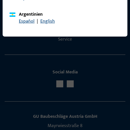
Kontakt
Argentinien
Kontakt aufnehmen
Español
|
English
ProPoint-Serviceportal
Service
Social Media
GU Baubeschläge Aus­tria GmbH
Mayrwies­straße 8