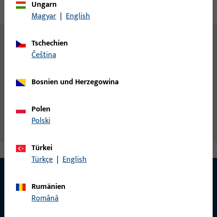
Ungarn
Technische Daten
Downloads
Magyar
|
English
Zusatzinformationen
Tschechien
čeština
DIN 7982 = austauschbar mit ISO 7050
Allgemeine Informationen
Bosnien und Herzegowina
Senk-Blechschraube DIN7982/21184 4,8 x L
Polen
Polski
Türkei
Türkçe
|
English
Rumänien
Română
KONTAKT