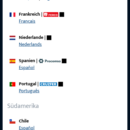
AGB
Frankreich
|
Français
Niederlande
|
Schnelleinstieg
Nederlands
Produkte
Spanien
|
Über Uns
Español
Karriere
Portugal
|
Referenzen
Português
Produktkatalog
Südamerika
Chile
Español