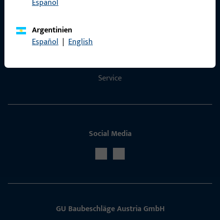
Español
Kontakt
Argentinien
Kontakt aufnehmen
Español
|
English
ProPoint-Serviceportal
Service
Social Media
GU Baubeschläge Aus­tria GmbH