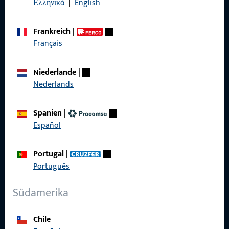
Ελληνικά
|
English
Datenschutz
AGB
Frankreich
|
Français
Niederlande
|
Schnelleinstieg
Nederlands
Produkte
Spanien
|
Español
Über Uns
Karriere
Portugal
|
Português
Referenzen
Produktkatalog
Südamerika
Chile