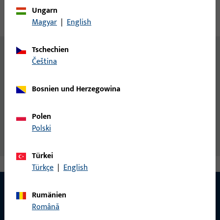
Ungarn
Technische Daten
Downloads
Magyar
|
English
Tschechien
Zusatzinformationen
čeština
DIN 7982 = austauschbar mit ISO 7050
Allgemeine Informationen
Bosnien und Herzegowina
Polen
Senk-Blechschraube DIN7982/21184 4,8 x L
Polski
Türkei
Türkçe
|
English
Rumänien
Română
KONTAKT