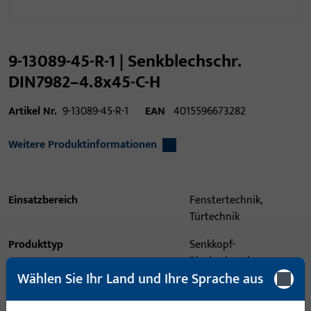
9-13089-45-R-1 | Senkblechschr.
DIN7982–4.8x45-C-H
Artikel Nr.
9-13089-45-R-1
EAN
4015596673282
Weitere Produktinformationen
Einsatzbereich
Fenstertechnik,
Türtechnik
Produkttyp
Senkkopf-
Blechschraube
Wählen Sie Ihr Land und Ihre Sprache aus
Oberflächenbeschreibung
Cyanidisch galvanisch
verzinkt