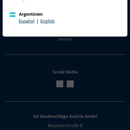
Kontakt
Argentinien
Kontakt aufnehmen
Español
|
English
ProPoint-Serviceportal
Service
Social Media
GU Baubeschläge Aus­tria GmbH
Mayrwies­straße 8