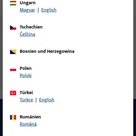
Ungarn
Technische Daten
Downloads
Magyar
|
English
Zusatzinformationen
Tschechien
čeština
DIN 7982 = austauschbar mit ISO 7050
Allgemeine Informationen
Bosnien und Herzegowina
Senk-Blechschraube DIN7982/21184 4,8 x L
Polen
Polski
Türkei
Türkçe
|
English
Rumänien
Română
KONTAKT