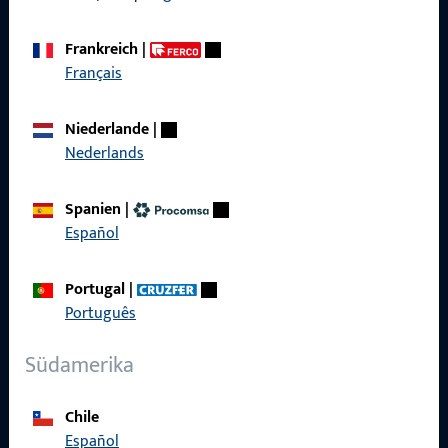
AGB
Frankreich
|
Français
Niederlande
|
Schnelleinstieg
Nederlands
Produkte
Spanien
|
Über Uns
Español
Karriere
Portugal
|
Referenzen
Português
Produktkatalog
Südamerika
Chile
Español