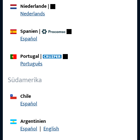
Über Uns
Niederlande
|
Nederlands
Karriere
Referenzen
Spanien
|
Español
Produktkatalog
Portugal
|
Português
Kontakt
Südamerika
Kontakt aufnehmen
Chile
ProPoint-Serviceportal
Español
Service
Argentinien
Español
|
English