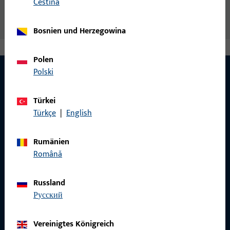
čeština
Bosnien und Herzegowina
Polen
Polski
KONTAKT
Türkei
Türkçe
|
English
Wir helfen Ihnen gern!
Rumänien
Haben Sie Fragen oder wünschen Sie persönliche Beratung?
Română
Wir sind gerne für Sie da – schnell, kompetent und
zuverlässig.
Russland
русский
Kontaktieren Sie uns
Vereinigtes Königreich