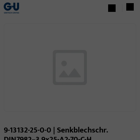
9-13132-25-0-0 | Senkblechschr.
DIN7982–3.9x25-A2-70-C-H