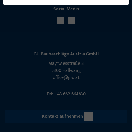
Social Media
GU Baubeschläge Aus­tria GmbH
Mayrwies­straße 8
5300 Hall­wang
office@g-u.at
Tel: +43 662 664830
Kontakt aufnehmen