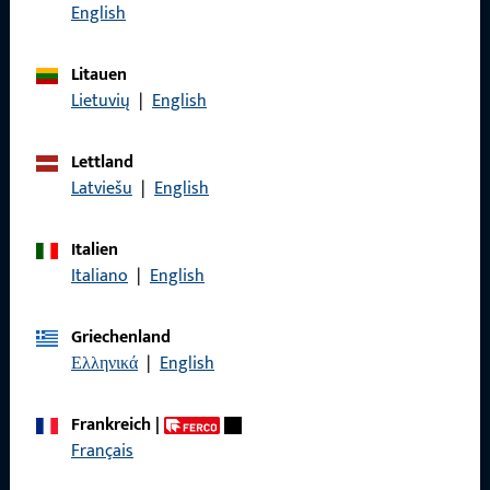
Rufen Sie uns an
English
Litauen
Lietuvių
|
English
Allgemeines
Lettland
Impressum
Latviešu
|
English
Datenschutz
Italien
AGB
Italiano
|
English
Griechenland
Ελληνικά
|
English
Schnelleinstieg
Frankreich
|
Français
Produkte