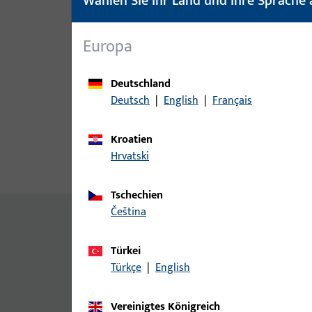
Wählen Sie Ihr Land und Ihre Sprache 
Europa
Deutschland
Deutsch
|
English
|
Français
Kroatien
Hrvatski
Produktbeschreibung
Techn
Tschechien
čeština
Allgemeine Informationen
Türkei
Senkblechschraube
Türkçe
|
English
Vereinigtes Königreich