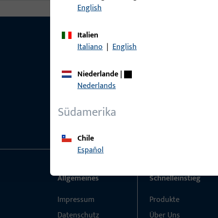
English
Italien
Italiano
|
English
Niederlande
|
Nederlands
Südamerika
Chile
Español
Allgemeines
Schnelleinstieg
Impressum
Produkte
Datenschutz
Über Uns