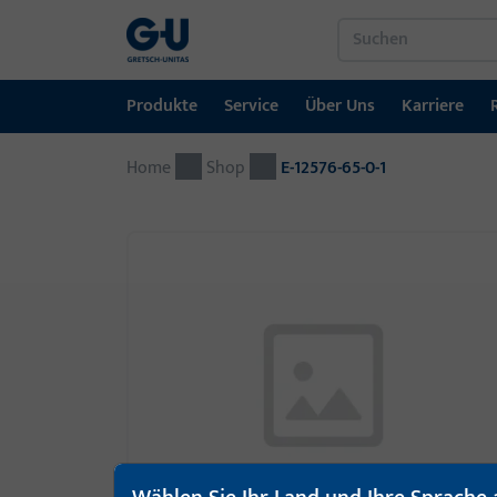
Produkte
Service
Über Uns
Karriere
Home
Produkte
Service
Über Uns
Karriere
Referenzen
Kontakt
Shop
E-12576-65-0-1
Fenstertechnik
Downloadportal
GU-Gruppe weltweit
Jobportal
Türtechnik
Automatische Eingangsysteme
Montagematerial