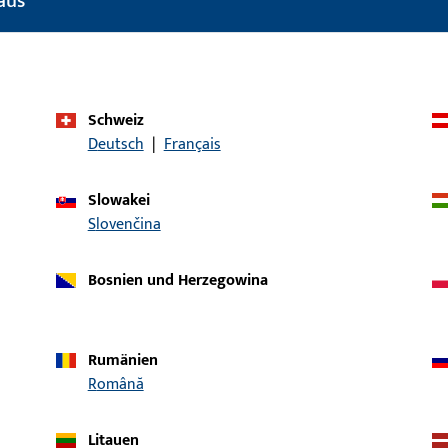
aus
Produkttyp
Senkblechschrau
Oberflächenbeschreibung
ferGUard*silber
Bruttogewicht
0,008 KG
Schweiz
Verpackungseinheit
100 ST
Deutsch
|
Français
Mindestbestelleinheit
100 ST
Slowakei
Slovenčina
ische Daten
Downloads
Bosnien und Herzegowina
Rumänien
Română
Litauen