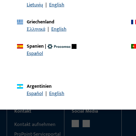
Lietuvių
|
English
Griechenland
KONTAKT
Ελληνικά
|
English
Wir helfen Ihnen gern!
Spanien
|
Haben Sie Fragen oder wünschen Sie persönliche Beratun
Español
Wir sind gerne für Sie da – schnell, kompetent und zuverläs
Kontaktieren Sie uns
Rufen Sie uns an
Argentinien
Español
|
English
Kontakt
Social Media
Kontakt aufnehmen
ProPoint-Serviceportal