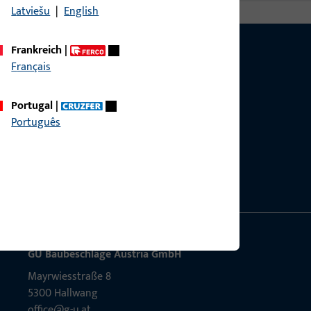
Latviešu
|
English
Frankreich
|
Français
Portugal
|
g?
Português
sig.
GU Baubeschläge Aus­tria GmbH
Mayrwies­straße 8
5300 Hall­wang
office@g-u.at