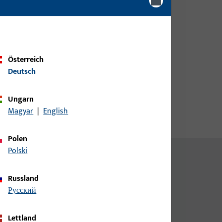
be
Kundendaten an um eine
Preisinformation zu erhalten
oder Artikel zu bestellen
Österreich
Login
Deutsch
Account erstellen
Ungarn
Magyar
|
English
Polen
Polski
Russland
русский
Lettland