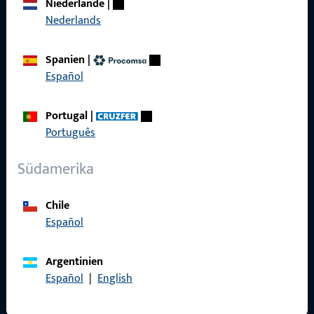
Niederlande
|
Karriere
Nederlands
Referenzen
Spanien
|
Produktkatalog
Español
Portugal
|
Português
Kontakt
Südamerika
Kontakt aufnehmen
Chile
ProPoint-Serviceportal
Español
Service
Argentinien
Español
|
English