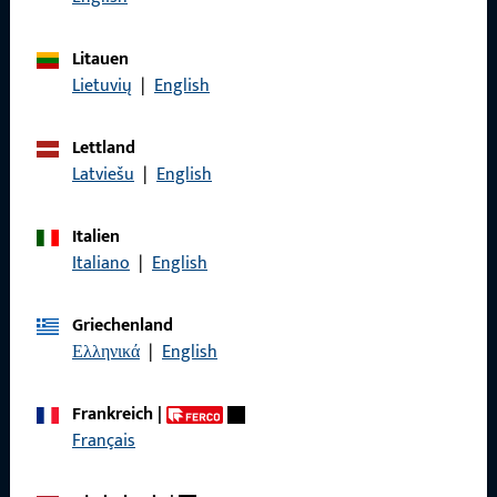
Litauen
Lietuvių
|
English
Allgemeines
Lettland
Impressum
Latviešu
|
English
Datenschutz
Italien
AGB
Italiano
|
English
Griechenland
Ελληνικά
|
English
Schnelleinstieg
Frankreich
|
Produkte
Français
Über Uns