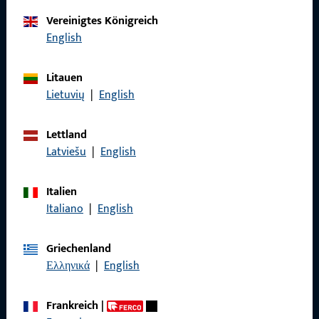
Kontaktieren Sie uns
Vereinigtes Königreich
English
Rufen Sie uns an
Litauen
Lietuvių
|
English
Lettland
Allgemeines
Latviešu
|
English
Impressum
Italien
Italiano
|
English
Datenschutz
AGB
Griechenland
Ελληνικά
|
English
Frankreich
|
Schnelleinstieg