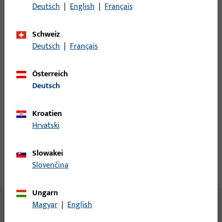
Deutsch
|
English
|
Français
Anmeldung
Schweiz
Bitte melden Sie sich mit Ihren Kundendaten an um eine
Deutsch
|
Français
Preisinformation zu erhalten oder Artikel zu bestellen
Österreich
Login
Deutsch
Kroatien
Account erstellen
Hrvatski
Produktbeschreibung
Slowakei
Slovenčina
Technische Daten
Downloads
Ungarn
Inhalt
Magyar
|
English
Spax-Senkschraube 4,0x70,0