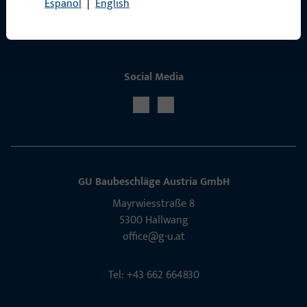
Español
|
English
Social Media
GU Baubeschläge Aus­tria GmbH
Mayrwies­straße 8
5300 Hall­wang
office@g-u.at
Tel: +43 662 664830