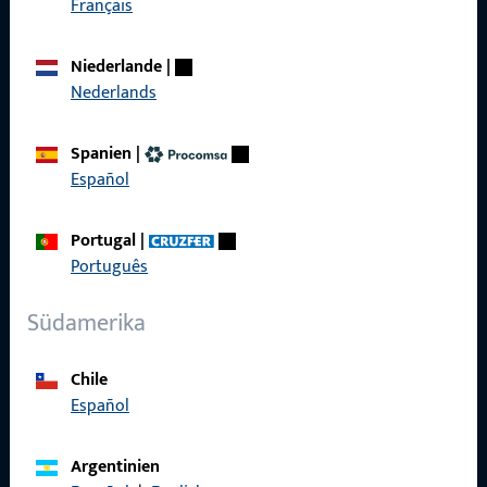
Français
Produkte
Niederlande
|
Nederlands
Über Uns
Karriere
Spanien
|
Español
Referenzen
Produktkatalog
Portugal
|
Português
Südamerika
Kontakt
Chile
Kontakt aufnehmen
Español
ProPoint-Serviceportal
Argentinien
Service