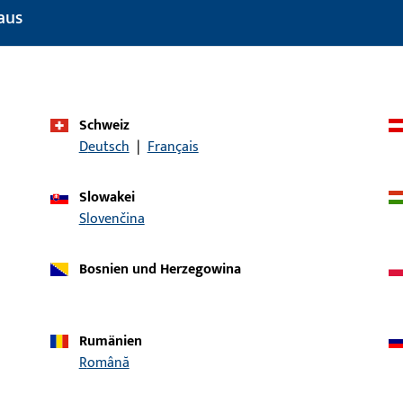
Türtechnik
aus
Produkttyp
Senkkopfschraub
Oberflächenbeschreibung
Niro, teilweise
Bruttogewicht
4 G
Schweiz
Deutsch
|
Français
Verpackungseinheit
100 ST
Mindestbestelleinheit
1 ST
Slowakei
Slovenčina
ische Daten
Downloads
Bosnien und Herzegowina
Rumänien
Română