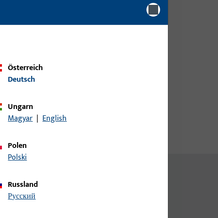
Bitte melden Sie sich mit Ihren
e
Kundendaten an um eine
Preisinformation zu erhalten
oder Artikel zu bestellen
Österreich
Deutsch
Login
Ungarn
Account erstellen
Magyar
|
English
Polen
Polski
Russland
русский