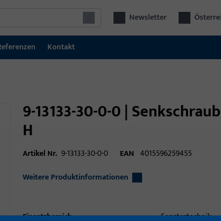
Newsletter
Österre
Referenzen
Kontakt
9-13133-30-0-0 | Senkschrau
H
Artikel Nr.
9-13133-30-0-0
EAN
4015596259455
Weitere Produktinformationen
Einsatzbereich
Fenstertechnik,