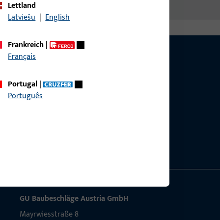
Lettland
Latviešu
|
English
Frankreich
|
Français
Portugal
|
Português
g?
sig.
GU Baubeschläge Aus­tria GmbH
Mayrwies­straße 8