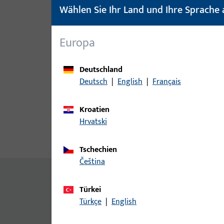
Wählen Sie Ihr Land und Ihre Sprache 
Europa
Deutschland
Deutsch
|
English
|
Français
Kroatien
Hrvatski
Produktbeschreibung
Techn
Tschechien
čeština
Allgemeine Informationen
Türkei
Türkçe
|
English
Senkkopfschraube DIN 965-M5 x L-A2-70-H