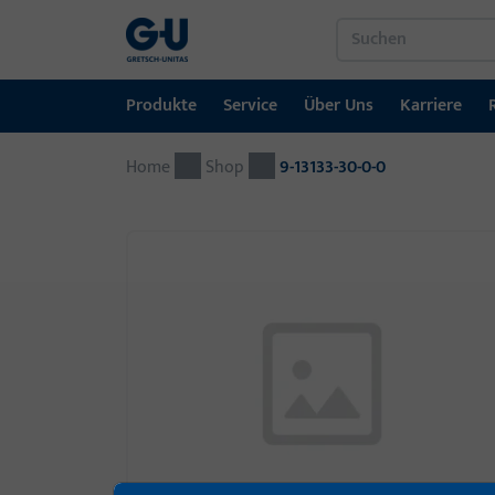
Produkte
Service
Über Uns
Karriere
Home
Produkte
Service
Über Uns
Karriere
Referenzen
Kontakt
Shop
9-13133-30-0-0
Fenstertechnik
Downloadportal
GU-Gruppe weltweit
Jobportal
Türtechnik
Automatische Eingangsysteme
Montagematerial