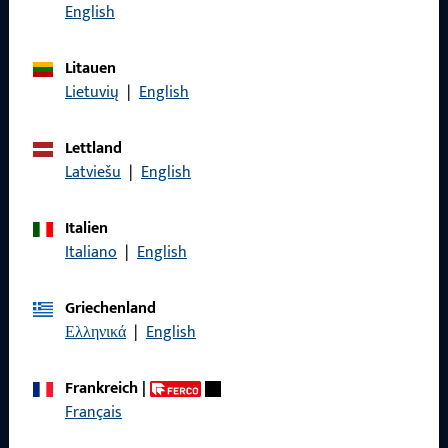
Rufen Sie uns an
English
Litauen
Lietuvių
|
English
Allgemeines
Lettland
Impressum
Latviešu
|
English
Datenschutz
Italien
AGB
Italiano
|
English
Griechenland
Ελληνικά
|
English
Schnelleinstieg
Frankreich
|
Français
Produkte