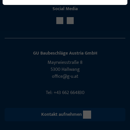
Social Media
GU Baubeschläge Aus­tria GmbH
Mayrwies­straße 8
5300 Hall­wang
office@g-u.at
Tel: +43 662 664830
Kontakt aufnehmen