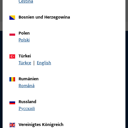
čeština
Bosnien und Herzegowina
Polen
Polski
KONTAKT
Türkei
Türkçe
|
English
Wir helfen Ihnen gern!
Rumänien
Haben Sie Fragen oder wünschen Sie persönliche Beratung?
Română
Wir sind gerne für Sie da – schnell, kompetent und
zuverlässig.
Russland
русский
Kontaktieren Sie uns
Vereinigtes Königreich