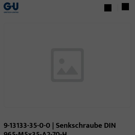
9-13133-35-0-0 | Senkschraube DIN
965-M5x35-A2-70-H