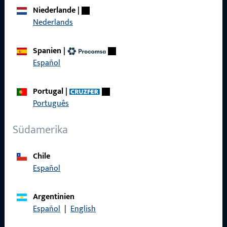
Über Uns
Niederlande
|
Nederlands
Karriere
Referenzen
Spanien
|
Español
Produktkatalog
Portugal
|
Português
Kontakt
Südamerika
Kontakt aufnehmen
Chile
ProPoint-Serviceportal
Español
Service
Argentinien
Español
|
English