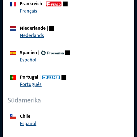
Frankreich
|
Français
Schnelleinstieg
Niederlande
|
Produkte
Nederlands
Über Uns
Spanien
|
Karriere
Español
Referenzen
Portugal
|
Produktkatalog
Português
Südamerika
Chile
Kontakt
Español
Kontakt aufnehmen