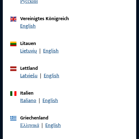
Wir sind gerne für Sie da – schnell, kompetent und
русский
zuverlässig.
Vereinigtes Königreich
English
Kontaktieren Sie uns
Litauen
Rufen Sie uns an
Lietuvių
|
English
Lettland
Latviešu
|
English
Allgemeines
Italien
Impressum
Italiano
|
English
Datenschutz
Griechenland
AGB
Ελληνικά
|
English