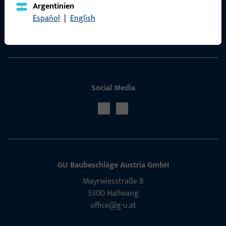
Argentinien
ProPoint-Serviceportal
Español
|
English
Service
Social Media
GU Baubeschläge Aus­tria GmbH
Mayrwies­straße 8
5300 Hall­wang
office@g-u.at