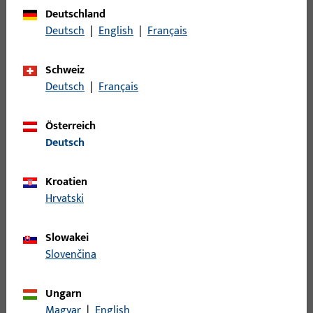
Bruttogewicht
11,6 G
Deutschland
Deutsch
|
English
|
Français
Verpackungseinheit
2 ST
Mindestbestelleinheit
100 ST
Schweiz
Deutsch
|
Français
Anmeldung
Österreich
Deutsch
Bitte melden Sie sich mit Ihren Kundendaten an um eine
Preisinformation zu erhalten oder Artikel zu bestellen
Kroatien
Hrvatski
Login
Slowakei
Account erstellen
Slovenčina
Produktbeschreibung
Ungarn
Magyar
|
English