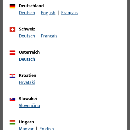
Bruttogewicht
17 G
Deutschland
Deutsch
|
English
|
Français
Verpackungseinheit
10 ST
Mindestbestelleinheit
1 ST
Schweiz
Deutsch
|
Français
Anmeldung
Österreich
Deutsch
Bitte melden Sie sich mit Ihren Kundendaten an um eine
Preisinformation zu erhalten oder Artikel zu bestellen
Kroatien
Hrvatski
Login
Slowakei
Account erstellen
Slovenčina
Produktbeschreibung
Ungarn
Magyar
|
English