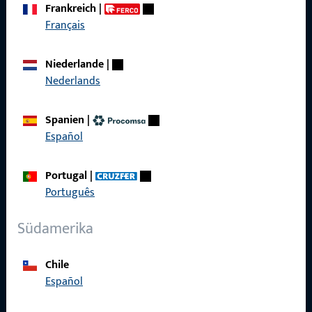
Frankreich
|
Français
Schnelleinstieg
Niederlande
|
Produkte
Nederlands
Über Uns
Spanien
|
Karriere
Español
Referenzen
Portugal
|
Produktkatalog
Português
Südamerika
Chile
Kontakt
Español
Kontakt aufnehmen