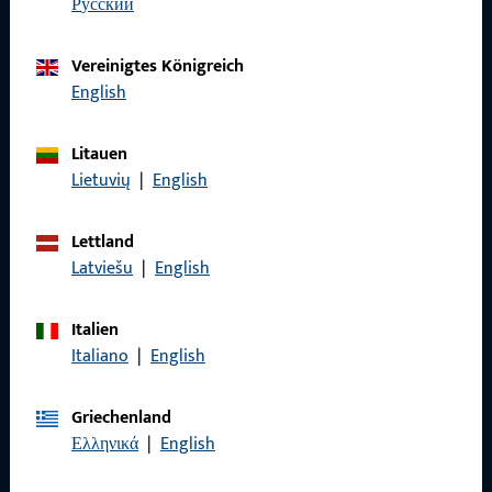
Wir sind gerne für Sie da – schnell, kompetent und
русский
zuverlässig.
Vereinigtes Königreich
English
Kontaktieren Sie uns
Litauen
Rufen Sie uns an
Lietuvių
|
English
Lettland
Latviešu
|
English
Allgemeines
Italien
Impressum
Italiano
|
English
Datenschutz
Griechenland
AGB
Ελληνικά
|
English