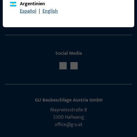
Argentinien
ProPoint-Serviceportal
Español
|
English
Service
Social Media
GU Baubeschläge Aus­tria GmbH
Mayrwies­straße 8
5300 Hall­wang
office@g-u.at