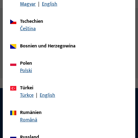
Magyar
|
English
Inhalt
Tschechien
čeština
Senkschraube DIN 965-M6x110-4,8-H
Allgemeine Informationen
Bosnien und Herzegowina
Senkschraube DIN 965 - M6xL - 4.8 - H
Polen
Polski
Türkei
Türkçe
|
English
Rumänien
KONTAKT
Română
Wir helfen Ihnen gern!
Russland