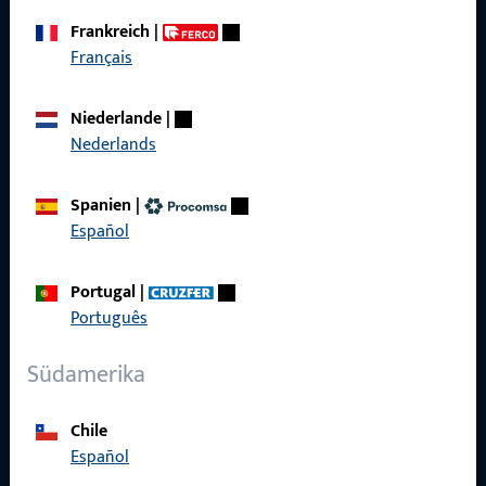
Frankreich
|
Français
Schnelleinstieg
Niederlande
|
Nederlands
Produkte
Über Uns
Spanien
|
Español
Karriere
Referenzen
Portugal
|
Português
Produktkatalog
Südamerika
Chile
Kontakt
Español