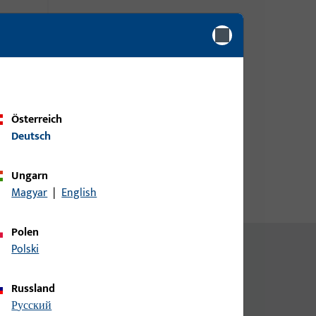
Bitte melden Sie sich mit Ihren
e
Kundendaten an um eine
Preisinformation zu erhalten
oder Artikel zu bestellen
Login
Österreich
Deutsch
Account erstellen
Ungarn
Magyar
|
English
Polen
Polski
Russland
русский