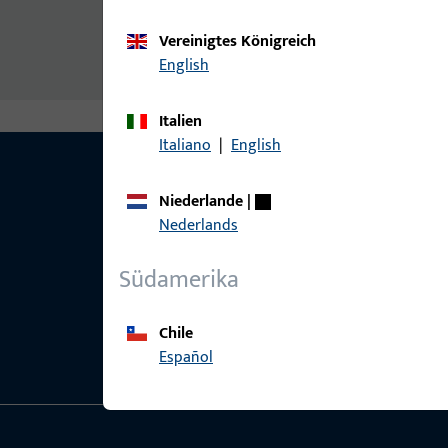
ABC-SPAX-S, SENKKOPF, hell verz. 3,5xL
Vereinigtes Königreich
English
Italien
Italiano
|
English
Niederlande
|
Nederlands
Südamerika
Chile
Español