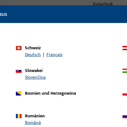
Türtechnik
aus
Produkttyp
Senkkopfschraub
Oberflächenbeschreibung
Verchromt matt
Bruttogewicht
2 G
Schweiz
Verpackungseinheit
1.000 ST
Deutsch
|
Français
Mindestbestelleinheit
1.000 ST
Slowakei
Slovenčina
ische Daten
Downloads
Bosnien und Herzegowina
Rumänien
Română