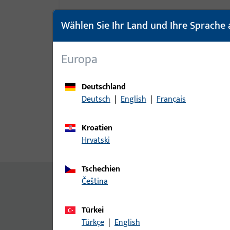
Wählen Sie Ihr Land und Ihre Sprache 
Europa
Deutschland
Deutsch
|
English
|
Français
Kroatien
Hrvatski
Produktbeschreibung
Techn
Tschechien
Inhalt
čeština
Schraube ABC Spax-S, Senkkopf 4,0x30mm
Allgemeine Informationen
Türkei
Türkçe
|
English