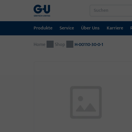
Produkte
Service
Über Uns
Karriere
Home
Produkte
Service
Über Uns
Karriere
Referenzen
Kontakt
Shop
H-00110-30-0-1
Fenstertechnik
Downloadportal
GU-Gruppe weltweit
Jobportal
Türtechnik
Automatische Eingangsysteme
Montagematerial