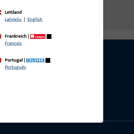
Lettland
Latviešu
|
English
Frankreich
|
Français
Portugal
|
Português
g?
sig.