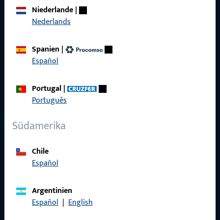
Über Uns
Niederlande
|
Nederlands
Karriere
Referenzen
Spanien
|
Español
Produktkatalog
Portugal
|
Português
Kontakt
Südamerika
Kontakt aufnehmen
Chile
ProPoint-Serviceportal
Español
Service
Argentinien
Español
|
English