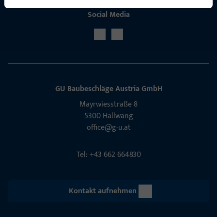
Social Media
GU Baubeschläge Aus­tria GmbH
Mayrwies­straße 8
5300 Hall­wang
office@g-u.at
Tel: +43 662 664830
Kontakt aufnehmen