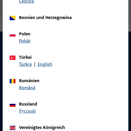
čeština
Bosnien und Herzegowina
Polen
Polski
KONTAKT
Türkei
Türkçe
|
English
Wir helfen Ihnen gern!
Rumänien
Haben Sie Fragen oder wünschen Sie persönliche Beratung?
Română
Wir sind gerne für Sie da – schnell, kompetent und
zuverlässig.
Russland
русский
Kontaktieren Sie uns
Vereinigtes Königreich