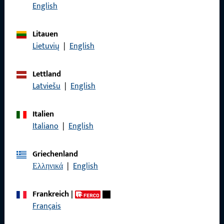
Rufen Sie uns an
English
Litauen
Lietuvių
|
English
Allgemeines
Lettland
Impressum
Latviešu
|
English
Datenschutz
Italien
AGB
Italiano
|
English
Griechenland
Ελληνικά
|
English
Schnelleinstieg
Frankreich
|
Français
Produkte