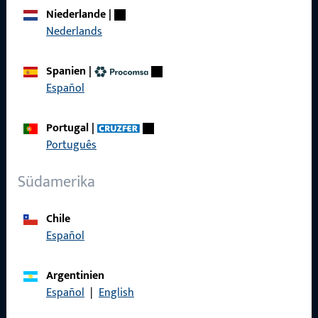
Über Uns
Niederlande
|
Nederlands
Karriere
Referenzen
Spanien
|
Español
Produktkatalog
Portugal
|
Português
Kontakt
Südamerika
Kontakt aufnehmen
Chile
ProPoint-Serviceportal
Español
Service
Argentinien
Español
|
English