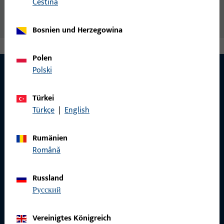
čeština
Bosnien und Herzegowina
Polen
Polski
KONTAKT
Türkei
Türkçe
|
English
Wir helfen Ihnen gern!
Rumänien
Haben Sie Fragen oder wünschen Sie persönliche Beratung?
Română
Wir sind gerne für Sie da – schnell, kompetent und
zuverlässig.
Russland
русский
Kontaktieren Sie uns
Vereinigtes Königreich