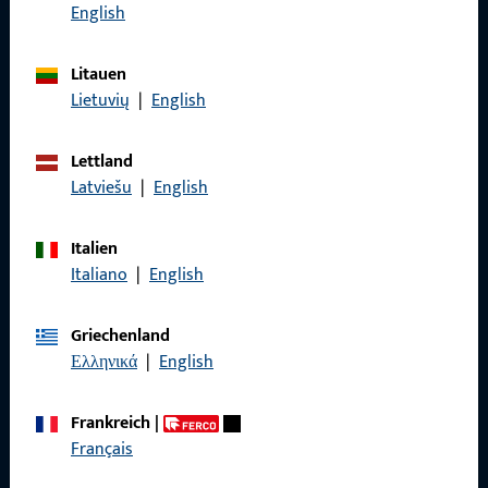
Rufen Sie uns an
English
Litauen
Lietuvių
|
English
Allgemeines
Lettland
Impressum
Latviešu
|
English
Datenschutz
Italien
AGB
Italiano
|
English
Griechenland
Ελληνικά
|
English
Schnelleinstieg
Frankreich
|
Français
Produkte