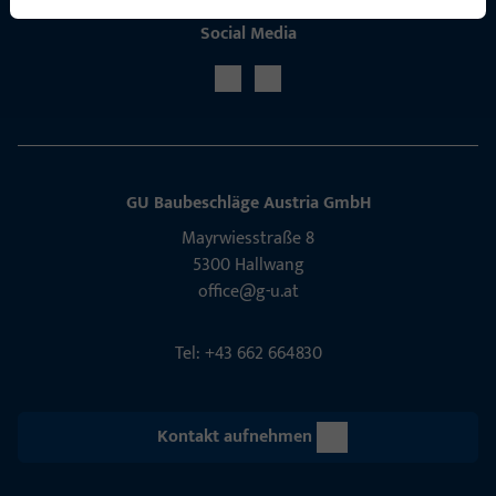
Social Media
GU Baubeschläge Aus­tria GmbH
Mayrwies­straße 8
5300 Hall­wang
office@g-u.at
Tel: +43 662 664830
Kontakt aufnehmen