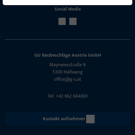
Social Media
GU Baubeschläge Aus­tria GmbH
Mayrwies­straße 8
5300 Hall­wang
office@g-u.at
Tel: +43 662 664830
Kontakt aufnehmen