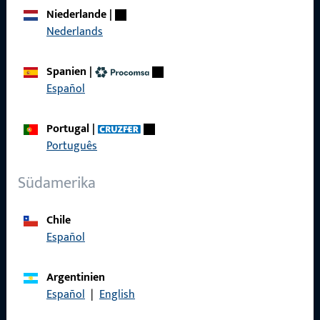
Über Uns
Niederlande
|
Nederlands
Karriere
Referenzen
Spanien
|
Español
Produktkatalog
Portugal
|
Português
Kontakt
Südamerika
Kontakt aufnehmen
Chile
ProPoint-Serviceportal
Español
Service
Argentinien
Español
|
English