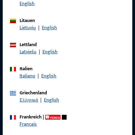
Rufen Sie uns an
English
Litauen
Lietuvių
|
English
Allgemeines
Lettland
Impressum
Latviešu
|
English
Datenschutz
Italien
AGB
Italiano
|
English
Griechenland
Ελληνικά
|
English
Schnelleinstieg
Frankreich
|
Français
Produkte