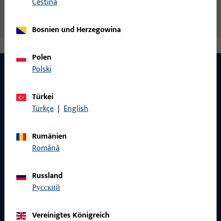
čeština
Bosnien und Herzegowina
Polen
Polski
KONTAKT
Türkei
Türkçe
|
English
Wir helfen Ihnen gern!
Rumänien
Haben Sie Fragen oder wünschen Sie persönliche Beratung?
Română
Wir sind gerne für Sie da – schnell, kompetent und
zuverlässig.
Russland
русский
Kontaktieren Sie uns
Vereinigtes Königreich