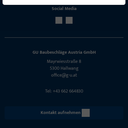
Social Media
GU Baubeschläge Aus­tria GmbH
Mayrwies­straße 8
5300 Hall­wang
office@g-u.at
Tel: +43 662 664830
Kontakt aufnehmen