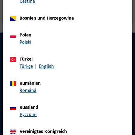
čeština
Bosnien und Herzegowina
Polen
Polski
KONTAKT
Türkei
Türkçe
|
English
Wir helfen Ihnen gern!
Rumänien
Haben Sie Fragen oder wünschen Sie persönliche Beratung?
Română
Wir sind gerne für Sie da – schnell, kompetent und
zuverlässig.
Russland
русский
Kontaktieren Sie uns
Vereinigtes Königreich