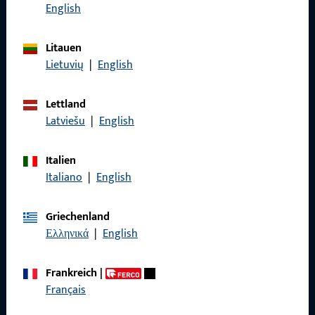
Rufen Sie uns an
English
Litauen
Lietuvių
|
English
Allgemeines
Lettland
Impressum
Latviešu
|
English
Datenschutz
Italien
AGB
Italiano
|
English
Griechenland
Ελληνικά
|
English
Schnelleinstieg
Frankreich
|
Français
Produkte