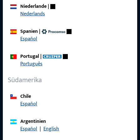
Über Uns
Niederlande
|
Nederlands
Karriere
Referenzen
Spanien
|
Español
Produktkatalog
Portugal
|
Português
Kontakt
Südamerika
Kontakt aufnehmen
Chile
ProPoint-Serviceportal
Español
Service
Argentinien
Español
|
English