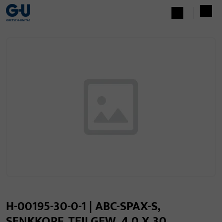
H-00195-30-0-1 | ABC-SPAX-S,
SENKKOPF, TEILGEW. 4,0 X 30