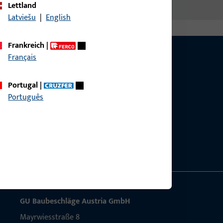
Lettland
Latviešu
|
English
Frankreich
|
Français
Portugal
|
Português
g?
sig.
GU Baubeschläge Aus­tria GmbH
Mayrwies­straße 8