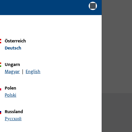
Bitte melden Sie sich mit Ihren
e
Kundendaten an um eine
Preisinformation zu erhalten
oder Artikel zu bestellen
Österreich
Deutsch
Login
Ungarn
Account erstellen
Magyar
|
English
Polen
Polski
Russland
русский