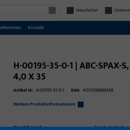
Newsletter
Österre
Referenzen
Kontakt
H-00195-35-0-1 | ABC-SPAX-S
4,0 X 35
Artikel Nr.
H-00195-35-0-1
EAN
4015596899248
Weitere Produktinformationen
Einsatzbereich
Fenstertechnik,