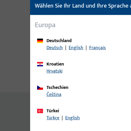
Wählen Sie Ihr Land und Ihre Sprache 
Europa
Deutschland
Deutsch
|
English
|
Français
Kroatien
Hrvatski
Produktbeschreibung
Techn
Tschechien
čeština
Allgemeine Informationen
Türkei
Türkçe
|
English
Senkkopfschraube ABC-SPAX-S, TEILGEW. 4,0xL