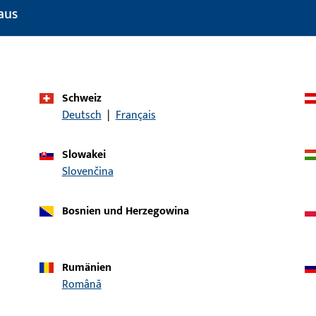
Türtechnik
aus
Produkttyp
Senkkopfschraub
Oberflächenbeschreibung
Verchromt matt
Bruttogewicht
2 G
Schweiz
Deutsch
|
Français
Verpackungseinheit
1.000 ST
Mindestbestelleinheit
1.000 ST
Slowakei
Slovenčina
ische Daten
Downloads
Bosnien und Herzegowina
Rumänien
Română