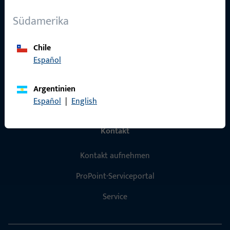
Über Uns
Südamerika
Karriere
Chile
Referenzen
Español
Produktkatalog
Argentinien
Español
|
English
Kontakt
Kontakt aufnehmen
ProPoint-Serviceportal
Service