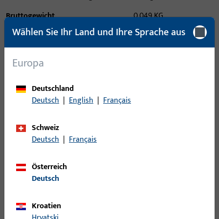
Bruttogewicht
0,049 KG
Wählen Sie Ihr Land und Ihre Sprache aus
Verpackungseinheit
10 ST
Mindestbestelleinheit
10 ST
Europa
Anmeldung
Deutschland
Deutsch
|
English
|
Français
Bitte melden Sie sich mit Ihren Kundendaten an um eine
Preisinformation zu erhalten oder Artikel zu bestellen
Schweiz
Deutsch
|
Français
Login
Österreich
Deutsch
Account erstellen
Kroatien
Produktbeschreibung
Hrvatski