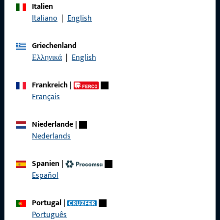
Italien
Rufen Sie uns an
Italiano
|
English
Griechenland
Ελληνικά
|
English
Allgemeines
Frankreich
|
Impressum
Français
Datenschutz
Niederlande
|
AGB
Nederlands
Spanien
|
Español
Schnelleinstieg
Portugal
|
Produkte
Português