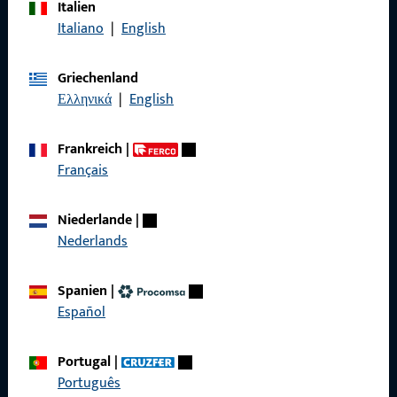
Italien
Rufen Sie uns an
Italiano
|
English
Griechenland
Ελληνικά
|
English
Allgemeines
Frankreich
|
Impressum
Français
Datenschutz
Niederlande
|
AGB
Nederlands
Spanien
|
Español
Schnelleinstieg
Portugal
|
Produkte
Português