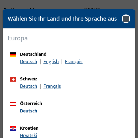
Bruttogewicht
0,08 KG
Wählen Sie Ihr Land und Ihre Sprache aus
Verpackungseinheit
500 ST
Mindestbestelleinheit
25 ST
Europa
Deutschland
Anmeldung
Deutsch
|
English
|
Français
Bitte melden Sie sich mit Ihren Kundendaten an um eine
Preisinformation zu erhalten oder Artikel zu bestellen
Schweiz
Deutsch
|
Français
Login
Österreich
Deutsch
Account erstellen
Kroatien
Produktbeschreibung
Hrvatski