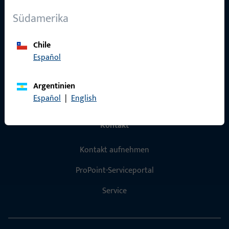
Über Uns
Südamerika
Karriere
Chile
Referenzen
Español
Produktkatalog
Argentinien
Español
|
English
Kontakt
Kontakt aufnehmen
ProPoint-Serviceportal
Service