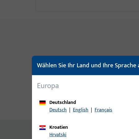
Wählen Sie Ihr Land und Ihre Sprache 
Europa
Deutschland
Produktbeschreibung
Techn
Deutsch
|
English
|
Français
Kroatien
Inhalt
Hrvatski