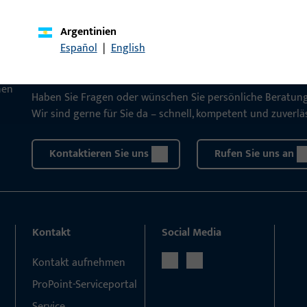
KONTAKT
Argentinien
Español
|
English
Wir helfen Ihnen gern!
Haben Sie Fragen oder wünschen Sie persönliche Beratun
Wir sind gerne für Sie da – schnell, kompetent und zuverläs
Kontaktieren Sie uns
Rufen Sie uns an
Kontakt
Social Media
Kontakt aufnehmen
ProPoint-Serviceportal
Service