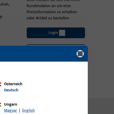
pdreh,
Kundendaten an um eine
Preisinformation zu erhalten
pp
oder Artikel zu bestellen
Login
r
Account erstellen
Österreich
Deutsch
Ungarn
Magyar
|
English