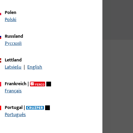
Polen
Polski
Russland
русский
Lettland
Latviešu
|
English
Frankreich
|
Français
Portugal
|
Português