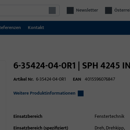
Newsletter
Österre
Referenzen
Kontakt
6-35424-04-0R1 | SPH 4245 
Artikel Nr.
6-35424-04-0R1
EAN
4015596076847
Weitere Produktinformationen
Einsatzbereich
Fenstertechnik
Einsatzbereich (spezifiziert)
Dreh, Drehkipp,