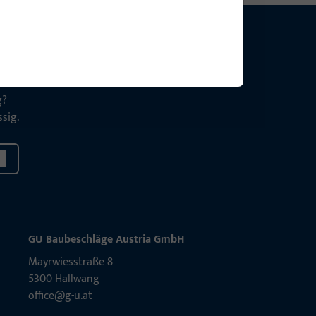
g?
sig.
GU Baubeschläge Aus­tria GmbH
Mayrwies­straße 8
5300 Hall­wang
office@g-u.at