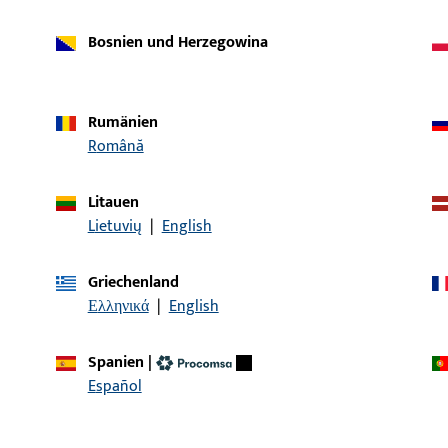
Bosnien und Herzegowina
Rumänien
Română
Litauen
Lietuvių
|
English
Griechenland
Artikelbeschreibung
Ελληνικά
|
English
r | SPH 4245-1 INOUTIC EFORTE 170020
Setzpfostenhalter
Spanien
|
Español