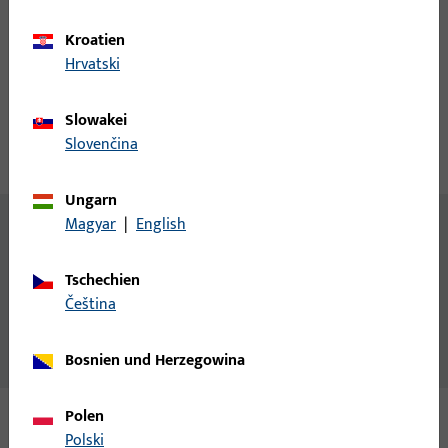
Kroatien
Account erstellen
Hrvatski
Produktbeschreibung
Slowakei
Slovenčina
Technische Daten
Downloads
Ungarn
Magyar
|
English
Inhalt
10x Systemadapter für Pfosten
Tschechien
10x System-Falzverbinder links
čeština
10x System-Falzverbinder rechts
20x Bürstendichtung
Bosnien und Herzegowina
Polen
Polski