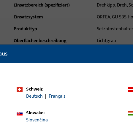
Einsatzbereich (spezifiziert)
Drehkipp, Dreh, S
Einsatzsystem
ORFEA, GU SBS H
Produkttyp
Setzpfostenhalte
Oberflächenbeschreibung
Lichtgrau
aus
Bruttogewicht
0,08 KG
Verpackungseinheit
10 ST
Mindestbestelleinheit
10 ST
Schweiz
ische Daten
Downloads
Deutsch
|
Français
Slowakei
Slovenčina