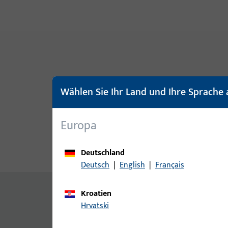
Wählen Sie Ihr Land und Ihre Sprache 
Europa
Deutschland
Produktbeschreibung
Techn
Deutsch
|
English
|
Français
Inhalt
Kroatien
Hrvatski
Setzpfostenhalter 4175 MD Holz, 30 mm
Zusatzinformationen