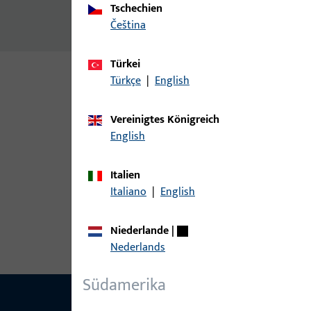
Tschechien
Verpackungseinheit 10 Stück
čeština
Türkei
Türkçe
|
English
Varianten
Vereinigtes Königreich
Zu diesem Produkt gibt es folgende Varianten:
English
Artikel
Italien
Italiano
|
English
9-45984-01-0R1 | Setzpfostenhalt
Niederlande
|
Nederlands
Südamerika