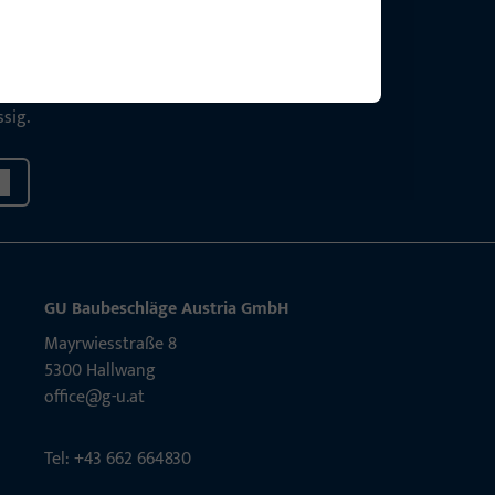
g?
sig.
GU Baubeschläge Aus­tria GmbH
Mayrwies­straße 8
5300 Hall­wang
office@g-u.at
Tel: +43 662 664830