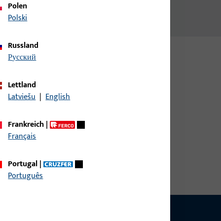
Polen
Polski
Russland
русский
Lettland
Latviešu
|
English
Frankreich
|
Français
Portugal
|
Português