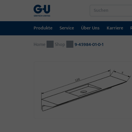
Produkte
Service
Über Uns
Karriere
Home
Produkte
Service
Über Uns
Karriere
Referenzen
Kontakt
Shop
9-45984-01-0-1
Fenstertechnik
Downloadportal
GU-Gruppe weltweit
Jobportal
Türtechnik
Automatische Eingangsysteme
Montagematerial