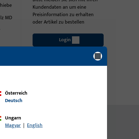
chiebe
Kundendaten an um eine
Preisinformation zu erhalten
olz MD
oder Artikel zu bestellen
r
Login
Account erstellen
Österreich
Deutsch
Ungarn
Magyar
|
English