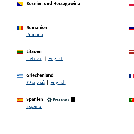
Bosnien und Herzegowina
Rumänien
Română
Litauen
Lietuvių
|
English
Artikelbeschreibung
Griechenland
Ελληνικά
|
English
er | SPH 4175 MD Holz 30mm
Setzpfostenhalter
Spanien
|
Español
KONTAKT