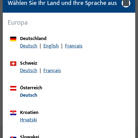
Mindestbestelleinheit
25 ST
Wählen Sie Ihr Land und Ihre Sprache aus
Anmeldung
Europa
Bitte melden Sie sich mit Ihren Kundendaten an um eine
Deutschland
Preisinformation zu erhalten oder Artikel zu bestellen
Deutsch
|
English
|
Français
Login
Schweiz
Deutsch
|
Français
Account erstellen
Österreich
Deutsch
Produktbeschreibung
Kroatien
Technische Daten
Downloads
Hrvatski
Inhalt
Slowakei