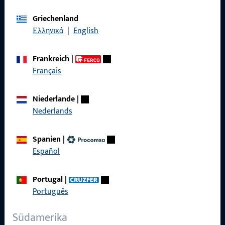
Allgemeines
Griechenland
Ελληνικά
|
English
Impressum
Frankreich
|
Datenschutz
Français
AGB
Niederlande
|
Nederlands
Schnelleinstieg
Spanien
|
Español
Produkte
Portugal
|
Über Uns
Português
Karriere
Südamerika
Referenzen