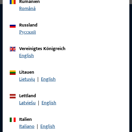
Rumänien
Română
Russland
KONTAKT
русский
Wir helfen Ihnen gern!
Vereinigtes Königreich
Haben Sie Fragen oder wünschen Sie persönliche Beratung?
English
Wir sind gerne für Sie da – schnell, kompetent und
zuverlässig.
Litauen
Lietuvių
|
English
Kontaktieren Sie uns
Lettland
Latviešu
|
English
Rufen Sie uns an
Italien
Italiano
|
English