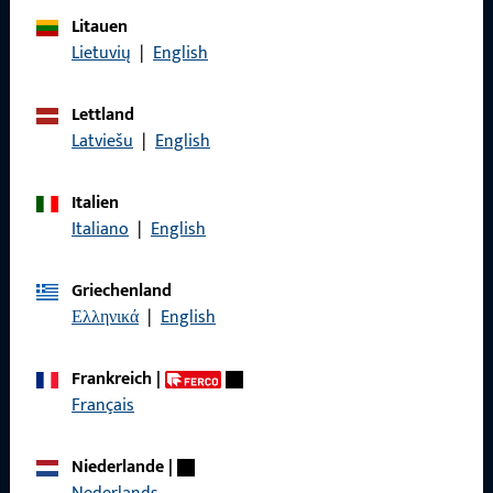
Litauen
Allgemeines
Lietuvių
|
English
Impressum
Lettland
Datenschutz
Latviešu
|
English
AGB
Italien
Italiano
|
English
Griechenland
Schnelleinstieg
Ελληνικά
|
English
Produkte
Frankreich
|
Über Uns
Français
Karriere
Niederlande
|
Referenzen