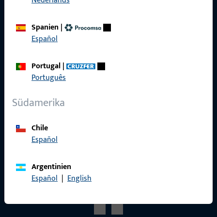
Nederlands
Produktkatalog
Spanien
|
Español
Portugal
|
Kontakt
Português
Kontakt aufnehmen
Südamerika
ProPoint-Serviceportal
Chile
Service
Español
Argentinien
Español
|
English
Social Media