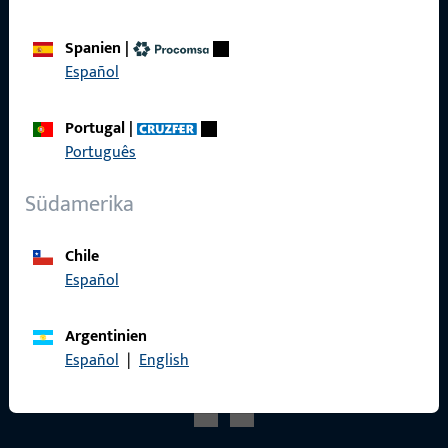
Produktkatalog
Spanien
|
Español
Portugal
|
Kontakt
Português
Kontakt aufnehmen
Südamerika
ProPoint-Serviceportal
Chile
Service
Español
Argentinien
Español
|
English
Social Media