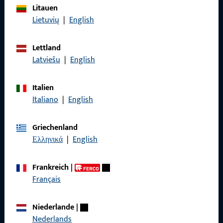
Litauen
Allgemeines
Lietuvių
|
English
Impressum
Lettland
Datenschutz
Latviešu
|
English
AGB
Italien
Italiano
|
English
Griechenland
Schnelleinstieg
Ελληνικά
|
English
Produkte
Frankreich
|
Über Uns
Français
Karriere
Niederlande
|
Referenzen
Nederlands