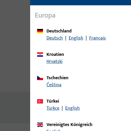
Europa
Deutschland
Deutsch
|
English
|
Français
Kroatien
Hrvatski
Tschechien
Produktbeschreibung
Techn
čeština
Inhalt
Türkei
Türkçe
|
English
Stulp für SECUREconnect Flügelteil Flachstulp 35
Vereinigtes Königreich