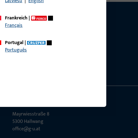
Latviešu
|
English
Frankreich
|
Français
Portugal
|
g?
Português
sig.
GU Baubeschläge Aus­tria GmbH
Mayrwies­straße 8
5300 Hall­wang
office@g-u.at