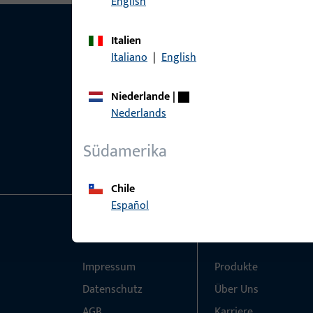
English
Italien
Italiano
|
English
Niederlande
|
Nederlands
Südamerika
Chile
Español
Allgemeines
Schnelleinstieg
Impressum
Produkte
Datenschutz
Über Uns
AGB
Karriere