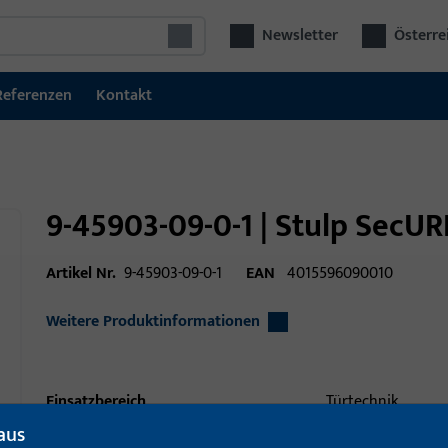
Newsletter
Österre
Referenzen
Kontakt
9-45903-09-0-1 | Stulp SecUR
Artikel Nr.
9-45903-09-0-1
EAN
4015596090010
Weitere Produktinformationen
Einsatzbereich
Türtechnik
aus
Einsatzbereich (spezifiziert)
Dreh