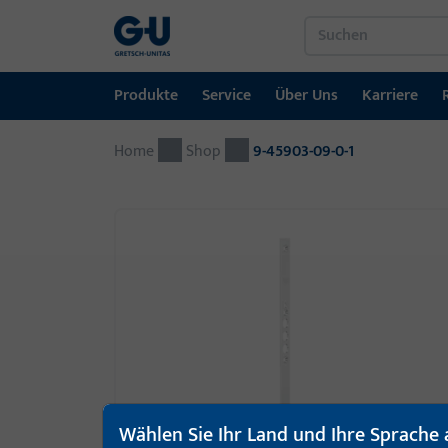
Produkte
Service
Über Uns
Karriere
Home
Produkte
Service
Über Uns
Karriere
Referenzen
Kontakt
Shop
9-45903-09-0-1
Fenstertechnik
Downloadportal
GU-Gruppe weltweit
Jobportal
Türtechnik
Automatische Eingangsysteme
Montagematerial
Wählen Sie Ihr Land und Ihre Sprache 