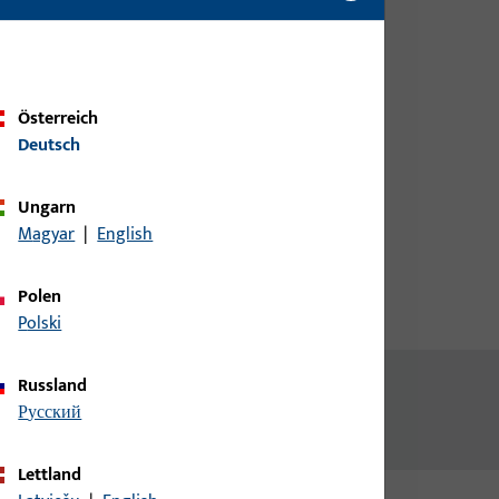
Kundendaten an um eine
Preisinformation zu erhalten
oder Artikel zu bestellen
Österreich
Login
Deutsch
Ungarn
Account erstellen
Magyar
|
English
Polen
Polski
Russland
русский
Lettland