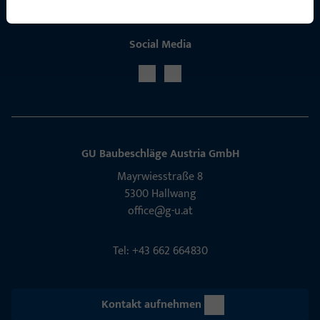
Social Media
GU Baubeschläge Aus­tria GmbH
Mayrwies­straße 8
5300 Hall­wang
office@g-u.at
Tel: +43 662 664830
Kontakt aufnehmen