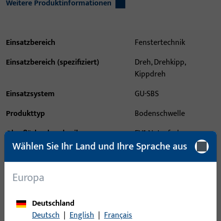
Weitere Produktinformationen
Einsatzbereich
Fenstertechnik
Einsatzbereich (spezifiziert)
Dreh, Drehkipp,
Kippdreh
Einsatzsystem
GU-SBS
Produkttyp
Bodenschwelle
Oberflächenbeschreibung
EV1 Naturfarben
Wählen Sie Ihr Land und Ihre Sprache aus
eloxiert
Bruttogewicht
1,44 KG
Europa
Verpackungseinheit
24 M
Deutschland
Mindestbestelleinheit
24 M
Deutsch
|
English
|
Français