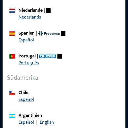
Niederlande
|
Über Uns
Nederlands
Karriere
Spanien
|
Referenzen
Español
Produktkatalog
Portugal
|
Português
Südamerika
Kontakt
Kontakt aufnehmen
Chile
Español
ProPoint-Serviceportal
Service
Argentinien
Español
|
English