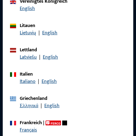
Vereinigtes Königreich
English
Rufen Sie uns an
Litauen
Lietuvių
|
English
Allgemeines
Lettland
Latviešu
|
English
Impressum
Datenschutz
Italien
Italiano
|
English
AGB
Griechenland
Ελληνικά
|
English
Schnelleinstieg
Frankreich
|
Français
Produkte