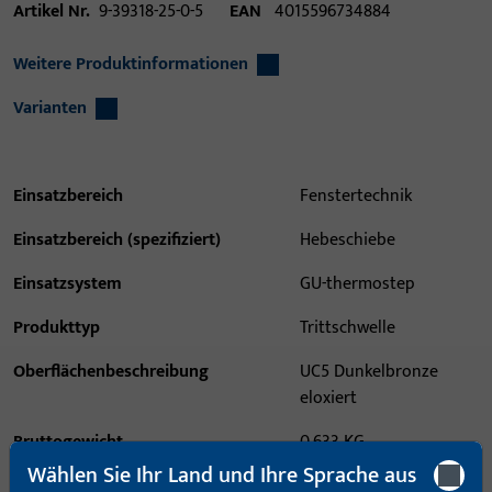
Artikel Nr.
9-39318-25-0-5
EAN
4015596734884
Weitere Produktinformationen
Varianten
Einsatzbereich
Fenstertechnik
Einsatzbereich (spezifiziert)
Hebeschiebe
Einsatzsystem
GU-thermostep
Produkttyp
Trittschwelle
Oberflächenbeschreibung
UC5 Dunkelbronze
eloxiert
Bruttogewicht
0,633 KG
Wählen Sie Ihr Land und Ihre Sprache aus
Verpackungseinheit
1 ST