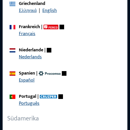
Griechenland
Impressum
Ελληνικά
|
English
Datenschutz
Frankreich
|
AGB
Français
Niederlande
|
Nederlands
Schnelleinstieg
Spanien
|
Produkte
Español
Über Uns
Portugal
|
Karriere
Português
Referenzen
Südamerika
Produktkatalog