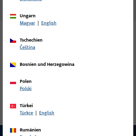
Keine Inhalte vorhanden
Ungarn
Magyar
|
English
Varianten
Tschechien
čeština
Zu diesem Produkt gibt es folgende Varianten:
Bosnien und Herzegowina
9-39318-25-0-1 | Trittschwelle | Trittschwelle P
1642
Polen
Polski
Trittschwelle, Gesamtbreite 62,5 mm, Gesamthöhe / -tiefe 3,91
Türkei
mm, Gesamtlänge 2.500 mm
Türkçe
|
English
Rumänien